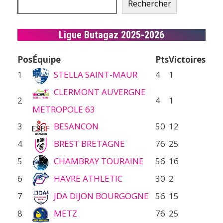
Rechercher
Ligue Butagaz 2025-2026
Pos
Équipe
Pts
Victoires
1
STELLA SAINT-MAUR
4
1
CLERMONT AUVERGNE
2
4
1
METROPOLE 63
3
BESANCON
50
12
4
BREST BRETAGNE
76
25
5
CHAMBRAY TOURAINE
56
16
6
HAVRE ATHLETIC
30
2
7
JDA DIJON BOURGOGNE
56
15
8
METZ
76
25