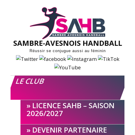
Skip
to
content
SAMBRE-AVESNOIS HANDBALL
Réussir se conjugue aussi au féminin
LE CLUB
LICENCE SAHB – SAISON
2026/2027
DEVENIR PARTENAIRE