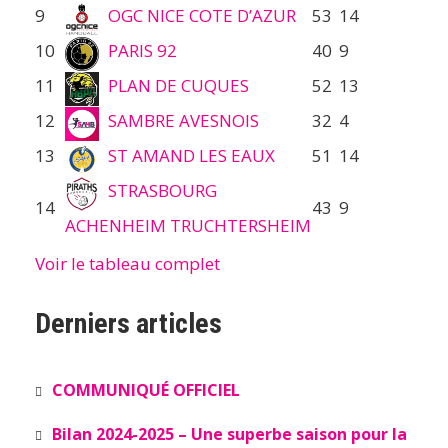
9
OGC NICE COTE D’AZUR
53
14
10
PARIS 92
40
9
11
PLAN DE CUQUES
52
13
12
SAMBRE AVESNOIS
32
4
13
ST AMAND LES EAUX
51
14
STRASBOURG
14
43
9
ACHENHEIM TRUCHTERSHEIM
Voir le tableau complet
Derniers articles
COMMUNIQUÉ OFFICIEL
Bilan 2024-2025 – Une superbe saison pour la