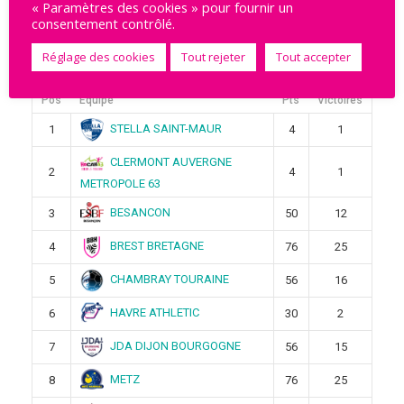
« Paramètres des cookies » pour fournir un
consentement contrôlé.
Réglage des cookies
Tout rejeter
Tout accepter
Ligue Butagaz 2025-2026
Pos
Équipe
Pts
Victoires
STELLA SAINT-MAUR
1
4
1
CLERMONT AUVERGNE
2
4
1
METROPOLE 63
BESANCON
3
50
12
BREST BRETAGNE
4
76
25
CHAMBRAY TOURAINE
5
56
16
HAVRE ATHLETIC
6
30
2
JDA DIJON BOURGOGNE
7
56
15
METZ
8
76
25