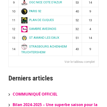
OGC NICE COTE D’AZUR
9
53
14
PARIS 92
10
40
9
PLAN DE CUQUES
11
52
13
SAMBRE AVESNOIS
12
32
4
ST AMAND LES EAUX
13
51
14
STRASBOURG ACHENHEIM
14
43
9
TRUCHTERSHEIM
Voir le tableau complet
Derniers articles
COMMUNIQUÉ OFFICIEL
Bilan 2024-2025 – Une superbe saison pour la