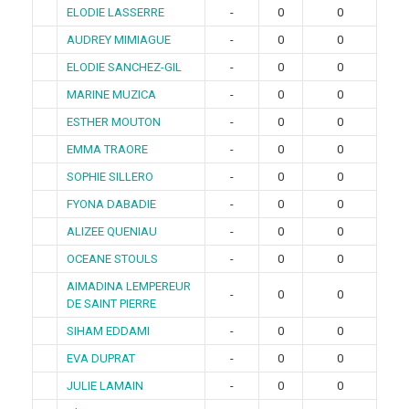
ELODIE LASSERRE
-
0
0
AUDREY MIMIAGUE
-
0
0
ELODIE SANCHEZ-GIL
-
0
0
MARINE MUZICA
-
0
0
ESTHER MOUTON
-
0
0
EMMA TRAORE
-
0
0
SOPHIE SILLERO
-
0
0
FYONA DABADIE
-
0
0
ALIZEE QUENIAU
-
0
0
OCEANE STOULS
-
0
0
AIMADINA LEMPEREUR
-
0
0
DE SAINT PIERRE
SIHAM EDDAMI
-
0
0
EVA DUPRAT
-
0
0
JULIE LAMAIN
-
0
0