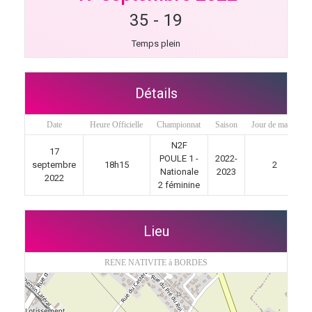
35
-
19
Temps plein
Détails
Date
Heure Officielle
Championnat
Saison
Jour de match
N2F
17
POULE 1 -
2022-
septembre
18h15
2
Nationale
2023
2022
2 féminine
Lieu
RENE NATIVITE à BORDES