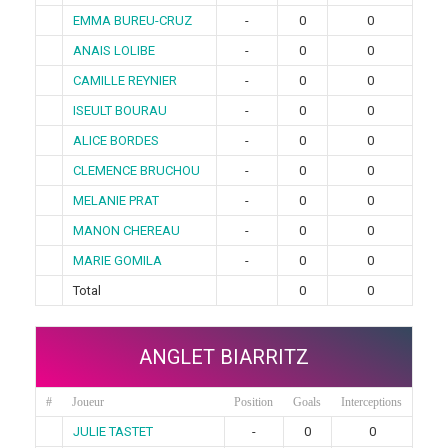
EMMA BUREU-CRUZ
-
0
0
ANAIS LOLIBE
-
0
0
CAMILLE REYNIER
-
0
0
ISEULT BOURAU
-
0
0
ALICE BORDES
-
0
0
CLEMENCE BRUCHOU
-
0
0
MELANIE PRAT
-
0
0
MANON CHEREAU
-
0
0
MARIE GOMILA
-
0
0
Total
0
0
ANGLET BIARRITZ
#
Joueur
Position
Goals
Interceptions
JULIE TASTET
-
0
0