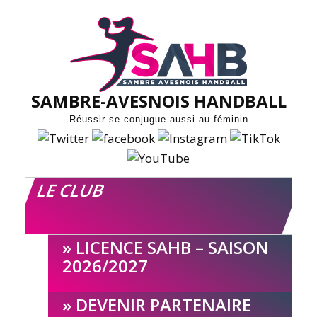
Skip
to
content
SAMBRE-AVESNOIS HANDBALL
Réussir se conjugue aussi au féminin
LE CLUB
LICENCE SAHB – SAISON
2026/2027
DEVENIR PARTENAIRE