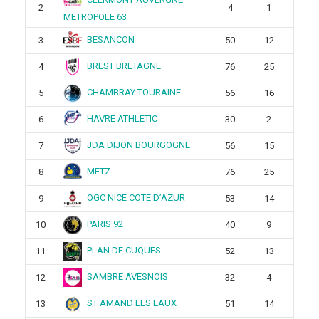
2
4
1
METROPOLE 63
BESANCON
3
50
12
BREST BRETAGNE
4
76
25
CHAMBRAY TOURAINE
5
56
16
HAVRE ATHLETIC
6
30
2
JDA DIJON BOURGOGNE
7
56
15
METZ
8
76
25
OGC NICE COTE D’AZUR
9
53
14
PARIS 92
10
40
9
PLAN DE CUQUES
11
52
13
SAMBRE AVESNOIS
12
32
4
ST AMAND LES EAUX
13
51
14