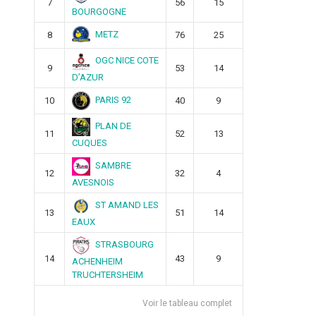
7
56
15
BOURGOGNE
METZ
8
76
25
OGC NICE COTE
9
53
14
D’AZUR
PARIS 92
10
40
9
PLAN DE
11
52
13
CUQUES
SAMBRE
12
32
4
AVESNOIS
ST AMAND LES
13
51
14
EAUX
STRASBOURG
14
43
9
ACHENHEIM
TRUCHTERSHEIM
Voir le tableau complet