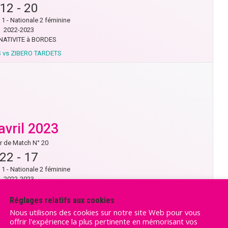
12
-
20
1 - Nationale 2 féminine
2022-2023
NATIVITE à BORDES
 vs ZIBERO TARDETS
avril 2023
r de Match N° 20
22
-
17
1 - Nationale 2 féminine
2022-2023
PALE à TARDETS SORHOLUS
Réglages relatifs aux cookies
TARDETS vs NARBONNE
Nous utilisons des cookies sur notre site Web pour vous
offrir l'expérience la plus pertinente en mémorisant vos