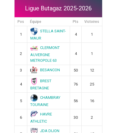
Ligue Butagaz 2025-2026
Pos
Équipe
Pts
Victoires
STELLA SAINT-
1
4
1
MAUR
CLERMONT
2
4
1
AUVERGNE
METROPOLE 63
BESANCON
3
50
12
BREST
4
76
25
BRETAGNE
CHAMBRAY
5
56
16
TOURAINE
HAVRE
6
30
2
ATHLETIC
JDA DIJON