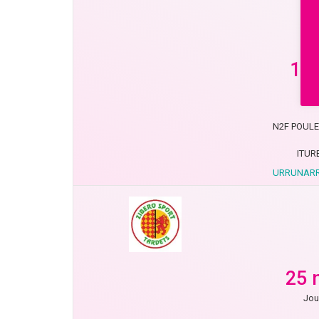
15 
Jou
N2F POULE 
ITUR
URRUNARR
25 
Jou