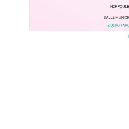
N2F POULE 
SALLE MUNICI
ZIBERO TARD