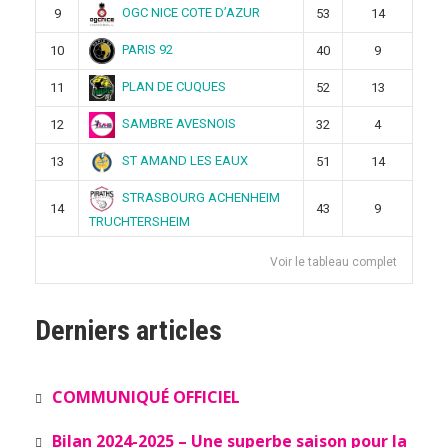
OGC NICE COTE D’AZUR
9
53
14
PARIS 92
10
40
9
PLAN DE CUQUES
11
52
13
SAMBRE AVESNOIS
12
32
4
ST AMAND LES EAUX
13
51
14
STRASBOURG ACHENHEIM
14
43
9
TRUCHTERSHEIM
Voir le tableau complet
Derniers articles
COMMUNIQUÉ OFFICIEL
Bilan 2024-2025 – Une superbe saison pour la