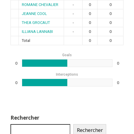
ROMANE CHEVALIER
-
0
0
JEANNE COOL
-
0
0
THEA GROCAUT
-
0
0
ILLIANA LANNABI
-
0
0
Total
0
0
Goals
0
0
Interceptions
0
0
Rechercher
Rechercher