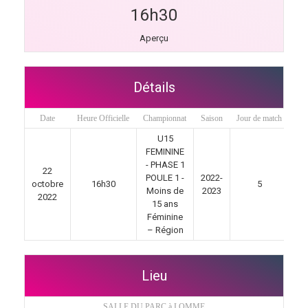
16h30
Aperçu
Détails
Date
Heure Officielle
Championnat
Saison
Jour de match
U15
FEMININE
- PHASE 1
22
POULE 1 -
2022-
octobre
16h30
5
Moins de
2023
2022
15 ans
Féminine
– Région
Lieu
SALLE DU PARC à LOMME