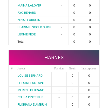
MAINA LALOYER
-
0
0
AYO RENARD
-
0
0
NINA FLORQUIN
-
0
0
BLAISMIE NGOLO SUCU
-
0
0
LEONIE PEDE
-
0
0
Total
0
0
HARNES
#
Joueur
Position
Goals
Interceptions
LOUISE BERNARD
-
0
0
HELOISE FONTAINE
-
0
0
MERYNE DEBRANDT
-
0
0
CELLIA DISTRIBUE
-
0
0
FLORIANA DAMBRIN
-
0
0