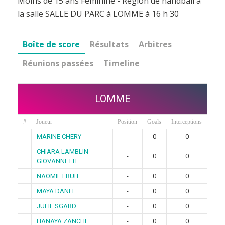
Moins de 15 ans Féminine - Région de handball à
la salle SALLE DU PARC à LOMME à 16 h 30
Boîte de score
Résultats
Arbitres
Réunions passées
Timeline
LOMME
#
Joueur
Position
Goals
Interceptions
MARINE CHERY
-
0
0
CHIARA LAMBLIN
-
0
0
GIOVANNETTI
NAOMIE FRUIT
-
0
0
MAYA DANEL
-
0
0
JULIE SGARD
-
0
0
HANAYA ZANCHI
-
0
0