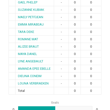
GAEL PHELEP
-
0
0
SUZANNE KUBIAK
-
0
0
MAELY PETITJEAN
-
0
0
EMMA MIRABEAU
-
0
0
TARA DEKE
-
0
0
ROMANE MAT
-
0
0
ALIZEE BRAUT
-
0
0
MAYA DANEL
-
0
0
LYNE ANGEBAULT
-
0
0
AMANDA EPEE EBELLE
-
0
0
DIEUNA CONEIM
-
0
0
LOUNA VERBRAEKEN
-
0
0
Total
0
0
Goals
0
0