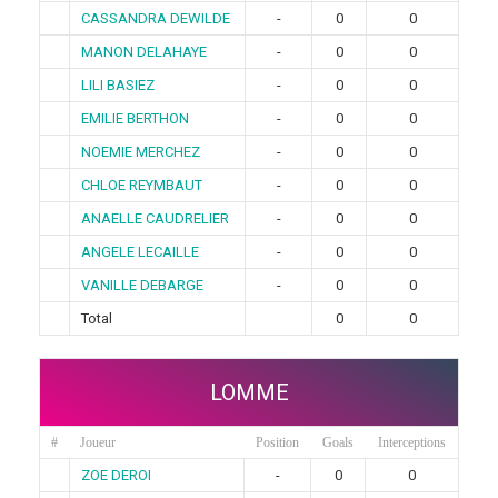
CASSANDRA DEWILDE
-
0
0
MANON DELAHAYE
-
0
0
LILI BASIEZ
-
0
0
EMILIE BERTHON
-
0
0
NOEMIE MERCHEZ
-
0
0
CHLOE REYMBAUT
-
0
0
ANAELLE CAUDRELIER
-
0
0
ANGELE LECAILLE
-
0
0
VANILLE DEBARGE
-
0
0
Total
0
0
LOMME
#
Joueur
Position
Goals
Interceptions
ZOE DEROI
-
0
0