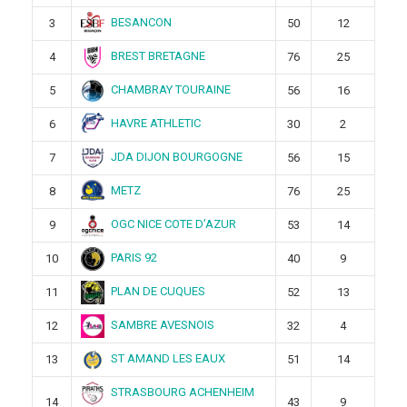
BESANCON
3
50
12
BREST BRETAGNE
4
76
25
CHAMBRAY TOURAINE
5
56
16
HAVRE ATHLETIC
6
30
2
JDA DIJON BOURGOGNE
7
56
15
METZ
8
76
25
OGC NICE COTE D’AZUR
9
53
14
PARIS 92
10
40
9
PLAN DE CUQUES
11
52
13
SAMBRE AVESNOIS
12
32
4
ST AMAND LES EAUX
13
51
14
STRASBOURG ACHENHEIM
14
43
9