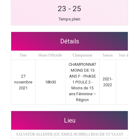
23
-
25
Temps plein
Détails
Date
Heure Officielle
Championnat
Saison
Jour de matc
CHAMPIONNAT
MOINS DE 15
27
ANS F - PHASE
2021-
novembre
18h00
1 POULE 2 -
6
2022
2021
Moins de 15
ans Féminine –
Région
Lieu
SALVATOR ALLENDE (OU EMILE HURRE) à BIACHE ST VAAST