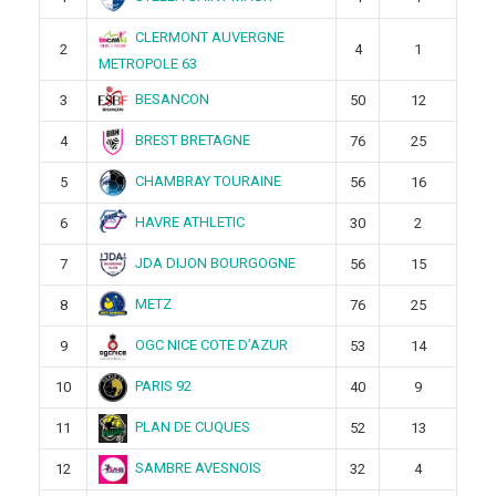
CLERMONT AUVERGNE
2
4
1
METROPOLE 63
BESANCON
3
50
12
BREST BRETAGNE
4
76
25
CHAMBRAY TOURAINE
5
56
16
HAVRE ATHLETIC
6
30
2
JDA DIJON BOURGOGNE
7
56
15
METZ
8
76
25
OGC NICE COTE D’AZUR
9
53
14
PARIS 92
10
40
9
PLAN DE CUQUES
11
52
13
SAMBRE AVESNOIS
12
32
4