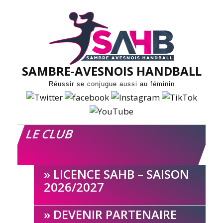
Skip
to
content
SAMBRE-AVESNOIS HANDBALL
Réussir se conjugue aussi au féminin
LE CLUB
LICENCE SAHB – SAISON
2026/2027
DEVENIR PARTENAIRE