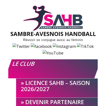
Skip
to
content
SAMBRE-AVESNOIS HANDBALL
Réussir se conjugue aussi au féminin
LE CLUB
LICENCE SAHB – SAISON
2026/2027
DEVENIR PARTENAIRE