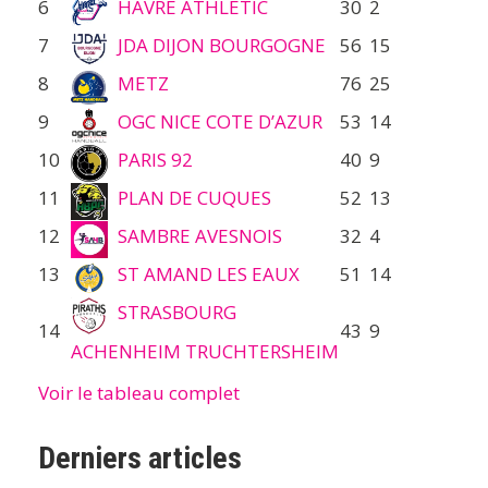
6
HAVRE ATHLETIC
30
2
7
JDA DIJON BOURGOGNE
56
15
8
METZ
76
25
9
OGC NICE COTE D’AZUR
53
14
10
PARIS 92
40
9
11
PLAN DE CUQUES
52
13
12
SAMBRE AVESNOIS
32
4
13
ST AMAND LES EAUX
51
14
STRASBOURG
14
43
9
ACHENHEIM TRUCHTERSHEIM
Voir le tableau complet
Derniers articles