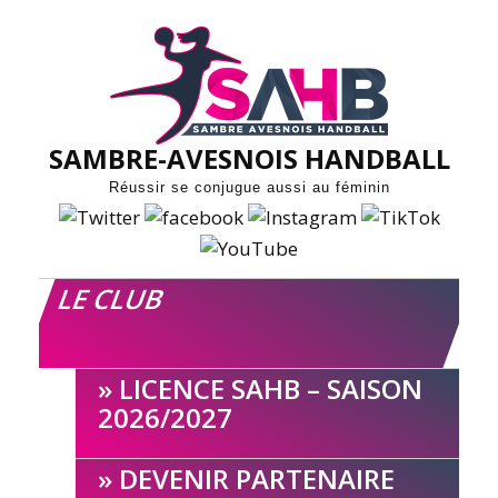
Skip
to
content
SAMBRE-AVESNOIS HANDBALL
Réussir se conjugue aussi au féminin
LE CLUB
LICENCE SAHB – SAISON
2026/2027
DEVENIR PARTENAIRE