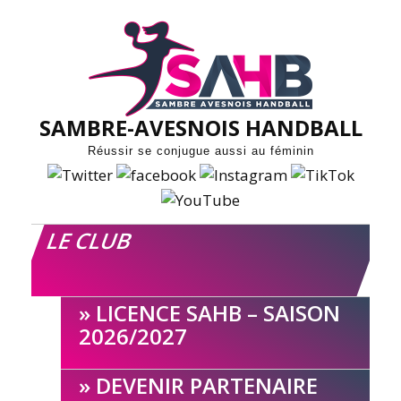
Skip
to
content
SAMBRE-AVESNOIS HANDBALL
Réussir se conjugue aussi au féminin
LE CLUB
LICENCE SAHB – SAISON
2026/2027
DEVENIR PARTENAIRE