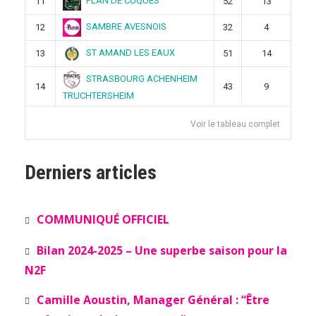
PLAN DE CUQUES
11
52
13
SAMBRE AVESNOIS
12
32
4
ST AMAND LES EAUX
13
51
14
STRASBOURG ACHENHEIM
14
43
9
TRUCHTERSHEIM
Voir le tableau complet
Derniers articles
COMMUNIQUÉ OFFICIEL
Bilan 2024-2025 – Une superbe saison pour la
N2F
Camille Aoustin, Manager Général : “Être