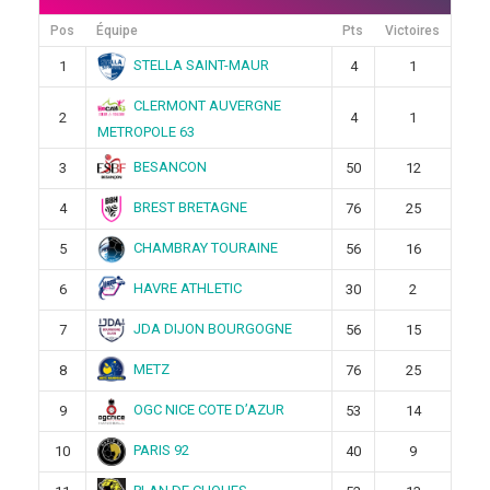
Pos
Équipe
Pts
Victoires
STELLA SAINT-MAUR
1
4
1
CLERMONT AUVERGNE
2
4
1
METROPOLE 63
BESANCON
3
50
12
BREST BRETAGNE
4
76
25
CHAMBRAY TOURAINE
5
56
16
HAVRE ATHLETIC
6
30
2
JDA DIJON BOURGOGNE
7
56
15
METZ
8
76
25
OGC NICE COTE D’AZUR
9
53
14
PARIS 92
10
40
9