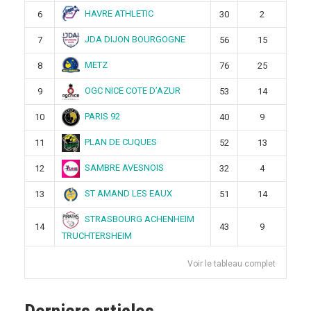
HAVRE ATHLETIC
6
30
2
JDA DIJON BOURGOGNE
7
56
15
METZ
8
76
25
OGC NICE COTE D’AZUR
9
53
14
PARIS 92
10
40
9
PLAN DE CUQUES
11
52
13
SAMBRE AVESNOIS
12
32
4
ST AMAND LES EAUX
13
51
14
STRASBOURG ACHENHEIM
14
43
9
TRUCHTERSHEIM
Voir le tableau complet