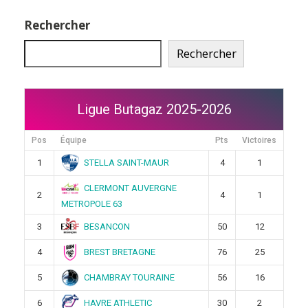
Rechercher
Rechercher
Ligue Butagaz 2025-2026
Pos
Équipe
Pts
Victoires
STELLA SAINT-MAUR
1
4
1
CLERMONT AUVERGNE
2
4
1
METROPOLE 63
BESANCON
3
50
12
BREST BRETAGNE
4
76
25
CHAMBRAY TOURAINE
5
56
16
HAVRE ATHLETIC
6
30
2