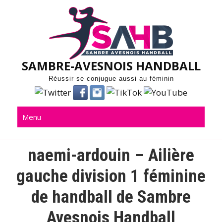
Skip
to
content
SAMBRE-AVESNOIS HANDBALL
Réussir se conjugue aussi au féminin
Menu
naemi-ardouin – Ailière
gauche division 1 féminine
de handball de Sambre
Avesnois Handball