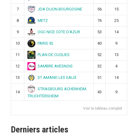
JDA DIJON BOURGOGNE
7
56
15
METZ
8
76
25
OGC NICE COTE D’AZUR
9
53
14
PARIS 92
10
40
9
PLAN DE CUQUES
11
52
13
SAMBRE AVESNOIS
12
32
4
ST AMAND LES EAUX
13
51
14
STRASBOURG ACHENHEIM
14
43
9
TRUCHTERSHEIM
Voir le tableau complet
Derniers articles