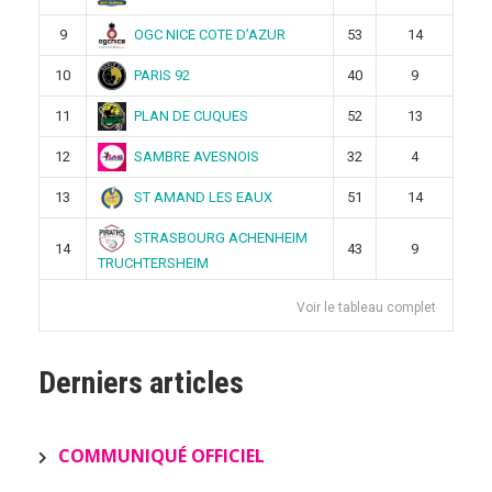
OGC NICE COTE D’AZUR
9
53
14
PARIS 92
10
40
9
PLAN DE CUQUES
11
52
13
SAMBRE AVESNOIS
12
32
4
ST AMAND LES EAUX
13
51
14
STRASBOURG ACHENHEIM
14
43
9
TRUCHTERSHEIM
Voir le tableau complet
Derniers articles
COMMUNIQUÉ OFFICIEL