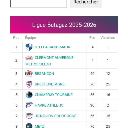
Rechercher
Ligue Butagaz 2025-2026
Pos
Équipe
Pts
Victoires
STELLA SAINT-MAUR
1
4
1
CLERMONT AUVERGNE
2
4
1
METROPOLE 63
BESANCON
3
50
12
BREST BRETAGNE
4
76
25
CHAMBRAY TOURAINE
5
56
16
HAVRE ATHLETIC
6
30
2
JDA DIJON BOURGOGNE
7
56
15
METZ
8
76
25