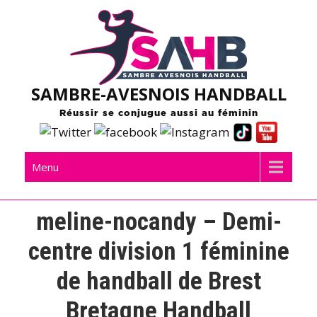
Skip
to
content
SAMBRE-AVESNOIS HANDBALL
Réussir se conjugue aussi au féminin
Menu
meline-nocandy – Demi-
centre division 1 féminine
de handball de Brest
Bretagne Handball