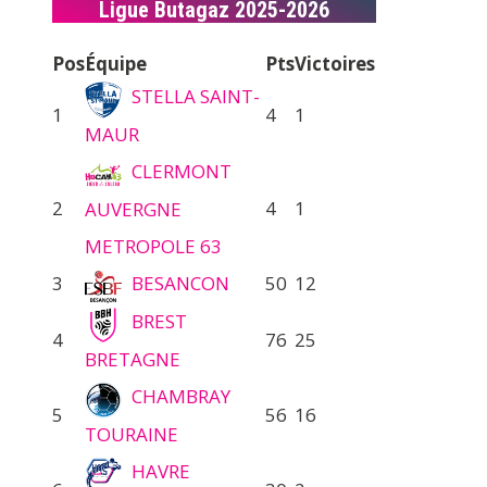
Ligue Butagaz 2025-2026
Pos
Équipe
Pts
Victoires
STELLA SAINT-
1
4
1
MAUR
CLERMONT
2
4
1
AUVERGNE
METROPOLE 63
3
BESANCON
50
12
BREST
4
76
25
BRETAGNE
CHAMBRAY
5
56
16
TOURAINE
HAVRE