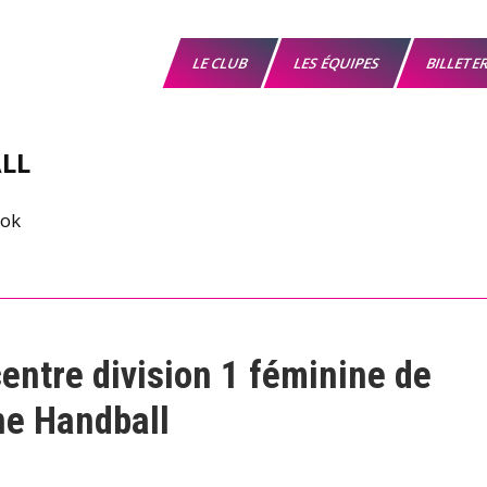
LE CLUB
LES ÉQUIPES
BILLETE
LL
ntre division 1 féminine de
ne Handball