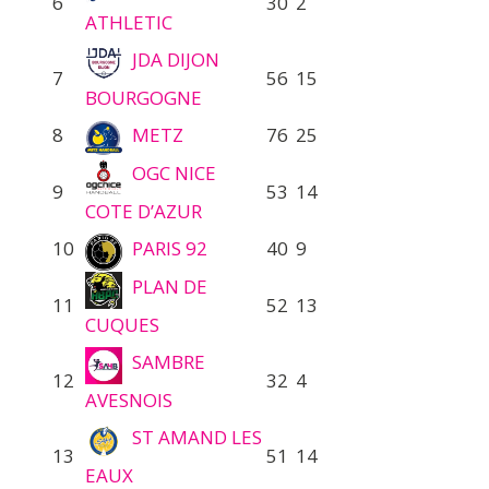
6
30
2
ATHLETIC
JDA DIJON
7
56
15
BOURGOGNE
8
METZ
76
25
OGC NICE
9
53
14
COTE D’AZUR
10
PARIS 92
40
9
PLAN DE
11
52
13
CUQUES
SAMBRE
12
32
4
AVESNOIS
ST AMAND LES
13
51
14
EAUX