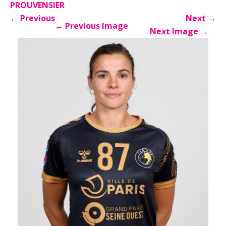
PROUVENSIER
←
Previous
Next
→
←
Previous Image
Next Image
→