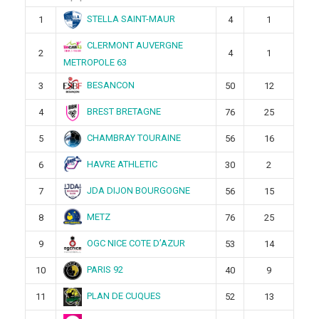
STELLA SAINT-MAUR
1
4
1
CLERMONT AUVERGNE
2
4
1
METROPOLE 63
BESANCON
3
50
12
BREST BRETAGNE
4
76
25
CHAMBRAY TOURAINE
5
56
16
HAVRE ATHLETIC
6
30
2
JDA DIJON BOURGOGNE
7
56
15
METZ
8
76
25
OGC NICE COTE D’AZUR
9
53
14
PARIS 92
10
40
9
PLAN DE CUQUES
11
52
13