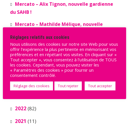
Mercato – Alix Tignon, nouvelle gardienne
du SAHB !
Mercato – Mathilde Mélique, nouvelle
Sambrienne !
Réglages relatifs aux cookies
Nous utilisons des cookies sur notre site Web pour vous
offrir l'expérience la plus pertinente en mémorisant vos
Archives
préférences et en répétant vos visites. En cliquant sur «
Tout accepter », vous consentez à l'utilisation de TOUS
les cookies. Cependant, vous pouvez visiter les
« Paramètres des cookies » pour fournir un
2025
(8)
consentement contrôlé.
2024
(34)
Réglage des cookies
Tout rejeter
Tout accepter
2023
(56)
2022
(82)
2021
(11)