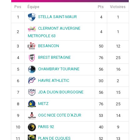
Pos
Équipe
Pts
Victoires
STELLA SAINT-MAUR
1
4
1
CLERMONT AUVERGNE
2
4
1
METROPOLE 63
BESANCON
3
50
12
BREST BRETAGNE
4
76
25
CHAMBRAY TOURAINE
5
56
16
HAVRE ATHLETIC
6
30
2
JDA DIJON BOURGOGNE
7
56
15
METZ
8
76
25
OGC NICE COTE D’AZUR
9
53
14
PARIS 92
10
40
9
PLAN DE CUQUES
11
52
13