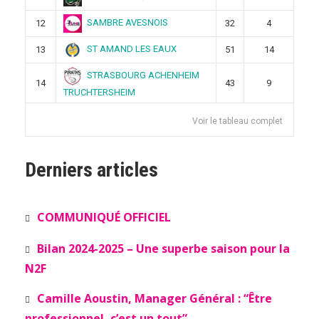
SAMBRE AVESNOIS
12
32
4
ST AMAND LES EAUX
13
51
14
STRASBOURG ACHENHEIM
14
43
9
TRUCHTERSHEIM
Voir le tableau complet
Derniers articles
COMMUNIQUÉ OFFICIEL
Bilan 2024-2025 – Une superbe saison pour la
N2F
Camille Aoustin, Manager Général : “Être
professionnel, c’est un tout”