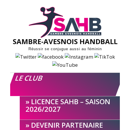
Skip
to
content
SAMBRE-AVESNOIS HANDBALL
Réussir se conjugue aussi au féminin
LE CLUB
LICENCE SAHB – SAISON
2026/2027
DEVENIR PARTENAIRE