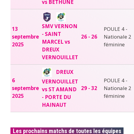
vs BETHUNE
SMV VERNON
13
POULE 4 -
- SAINT
septembre
26 - 26
Nationale 2
MARCEL vs
2025
féminine
DREUX
VERNOUILLET
DREUX
6
POULE 4 -
VERNOUILLET
septembre
29 - 32
Nationale 2
vs ST AMAND
2025
féminine
- PORTE DU
HAINAUT
Les prochains matchs de toutes les équipes