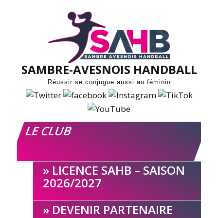
Skip
to
content
SAMBRE-AVESNOIS HANDBALL
Réussir se conjugue aussi au féminin
LE CLUB
LICENCE SAHB – SAISON
2026/2027
DEVENIR PARTENAIRE