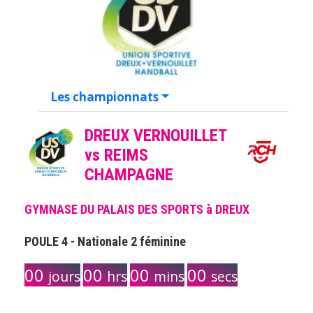
Les championnats
DREUX VERNOUILLET
vs REIMS
CHAMPAGNE
GYMNASE DU PALAIS DES SPORTS à DREUX
POULE 4 - Nationale 2 féminine
00
00
00
00
jours
hrs
mins
secs