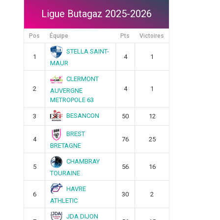
Ligue Butagaz 2025-2026
Pos
Équipe
Pts
Victoires
STELLA SAINT-
1
4
1
MAUR
CLERMONT
2
4
1
AUVERGNE
METROPOLE 63
BESANCON
3
50
12
BREST
4
76
25
BRETAGNE
CHAMBRAY
5
56
16
TOURAINE
HAVRE
6
30
2
ATHLETIC
JDA DIJON