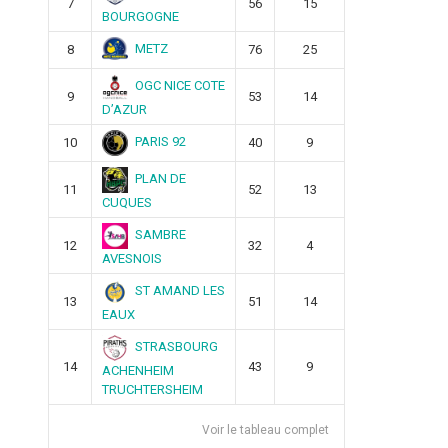
7
56
15
BOURGOGNE
METZ
8
76
25
OGC NICE COTE
9
53
14
D’AZUR
PARIS 92
10
40
9
PLAN DE
11
52
13
CUQUES
SAMBRE
12
32
4
AVESNOIS
ST AMAND LES
13
51
14
EAUX
STRASBOURG
14
43
9
ACHENHEIM
TRUCHTERSHEIM
Voir le tableau complet