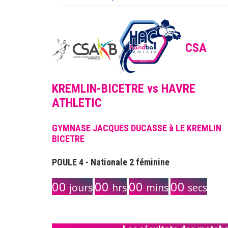
CSA
KREMLIN-BICETRE vs HAVRE
ATHLETIC
GYMNASE JACQUES DUCASSE à LE KREMLIN
BICETRE
POULE 4 - Nationale 2 féminine
00
00
00
00
jours
hrs
mins
secs