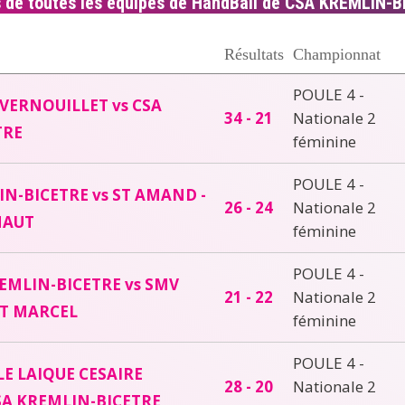
s de toutes les équipes de HandBall de CSA KREMLIN-
Résultats
Championnat
POULE 4 -
VERNOUILLET vs CSA
34 - 21
Nationale 2
TRE
féminine
POULE 4 -
N-BICETRE vs ST AMAND -
26 - 24
Nationale 2
NAUT
féminine
POULE 4 -
EMLIN-BICETRE vs SMV
21 - 22
Nationale 2
NT MARCEL
féminine
POULE 4 -
E LAIQUE CESAIRE
28 - 20
Nationale 2
CSA KREMLIN-BICETRE