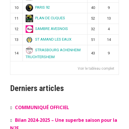
PARIS 92
10
40
9
PLAN DE CUQUES
11
52
13
SAMBRE AVESNOIS
12
32
4
ST AMAND LES EAUX
13
51
14
STRASBOURG ACHENHEIM
14
43
9
TRUCHTERSHEIM
Voir le tableau complet
Derniers articles
COMMUNIQUÉ OFFICIEL
Bilan 2024-2025 – Une superbe saison pour la
N2F