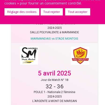
cookies » pour fournir un consentement contrôlé.
19 avril 2025
Jour de Match N° 19
Réglage des cookies
Tout rejeter
Tout accepter
24
-
28
POULE 1 - Nationale 2 féminine
2024-2025
SALLE POLYVALENTE à MARMANDE
MARMANDAIS vs STADE MONTOIS
5 avril 2025
Jour de Match N° 18
32
-
36
POULE 1 - Nationale 2 féminine
2024-2025
L'ARGENTE à MONT DE MARSAN