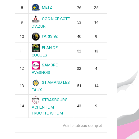
METZ
8
76
25
OGC NICE COTE
9
53
14
D’AZUR
PARIS 92
10
40
9
PLAN DE
11
52
13
CUQUES
SAMBRE
12
32
4
AVESNOIS
ST AMAND LES
13
51
14
EAUX
STRASBOURG
14
43
9
ACHENHEIM
TRUCHTERSHEIM
Voir le tableau complet