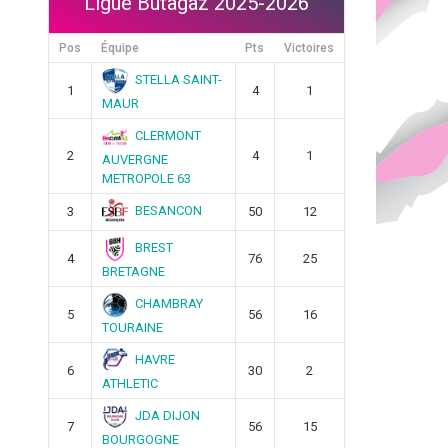
Ligue Butagaz 2025-2026
Pos
Équipe
Pts
Victoires
STELLA SAINT-
1
4
1
MAUR
CLERMONT
2
4
1
AUVERGNE
METROPOLE 63
BESANCON
3
50
12
BREST
4
76
25
BRETAGNE
CHAMBRAY
5
56
16
TOURAINE
HAVRE
6
30
2
ATHLETIC
JDA DIJON
7
56
15
BOURGOGNE