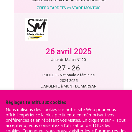
ZIBERO TARDETS vs STADE MONTOIS
26 avril 2025
Jour de Match N° 20
27
-
26
POULE 1 - Nationale 2 féminine
2024-2025
L'ARGENTE à MONT DE MARSAN
STADE MONTOIS vs PECHBONNIEU COTEAUX 1
Réglages relatifs aux cookies
Nous utilisons des cookies sur notre site Web pour vous
offrir l'expérience la plus pertinente en mémorisant vos
préférences et en répétant vos visites. En cliquant sur « Tout
accepter », vous consentez à l'utilisation de TOUS les
cookies. Cependant, vous pouvez visiter les « Paramètres des