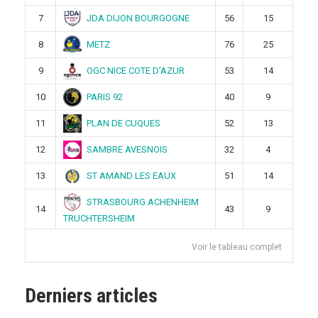
JDA DIJON BOURGOGNE
7
56
15
METZ
8
76
25
OGC NICE COTE D’AZUR
9
53
14
PARIS 92
10
40
9
PLAN DE CUQUES
11
52
13
SAMBRE AVESNOIS
12
32
4
ST AMAND LES EAUX
13
51
14
STRASBOURG ACHENHEIM
14
43
9
TRUCHTERSHEIM
Voir le tableau complet
Derniers articles