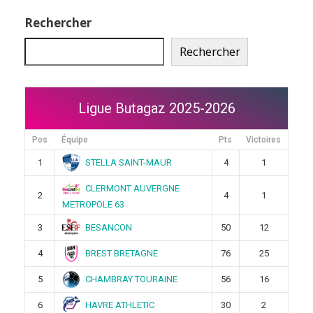
Rechercher
Rechercher
Ligue Butagaz 2025-2026
Pos
Équipe
Pts
Victoires
STELLA SAINT-MAUR
1
4
1
CLERMONT AUVERGNE
2
4
1
METROPOLE 63
BESANCON
3
50
12
BREST BRETAGNE
4
76
25
CHAMBRAY TOURAINE
5
56
16
HAVRE ATHLETIC
6
30
2