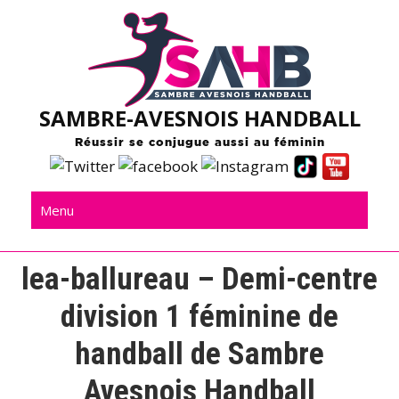
Skip
to
content
SAMBRE-AVESNOIS HANDBALL
Réussir se conjugue aussi au féminin
Menu
lea-ballureau – Demi-centre
division 1 féminine de
handball de Sambre
Avesnois Handball