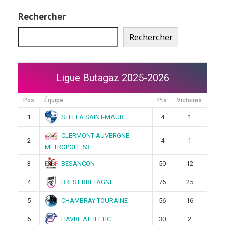
Rechercher
Rechercher
Ligue Butagaz 2025-2026
Pos
Équipe
Pts
Victoires
STELLA SAINT-MAUR
1
4
1
CLERMONT AUVERGNE
2
4
1
METROPOLE 63
BESANCON
3
50
12
BREST BRETAGNE
4
76
25
CHAMBRAY TOURAINE
5
56
16
HAVRE ATHLETIC
6
30
2