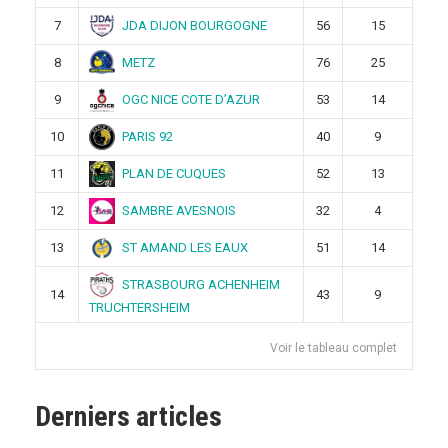
JDA DIJON BOURGOGNE
7
56
15
METZ
8
76
25
OGC NICE COTE D’AZUR
9
53
14
PARIS 92
10
40
9
PLAN DE CUQUES
11
52
13
SAMBRE AVESNOIS
12
32
4
ST AMAND LES EAUX
13
51
14
STRASBOURG ACHENHEIM
14
43
9
TRUCHTERSHEIM
Voir le tableau complet
Derniers articles