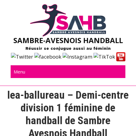
Skip
to
content
SAMBRE-AVESNOIS HANDBALL
Réussir se conjugue aussi au féminin
Menu
lea-ballureau – Demi-centre
division 1 féminine de
handball de Sambre
Avesnois Handball