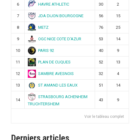
HAVRE ATHLETIC
6
30
2
JDA DIJON BOURGOGNE
7
56
15
METZ
8
76
25
OGC NICE COTE D’AZUR
9
53
14
PARIS 92
10
40
9
PLAN DE CUQUES
11
52
13
SAMBRE AVESNOIS
12
32
4
ST AMAND LES EAUX
13
51
14
STRASBOURG ACHENHEIM
14
43
9
TRUCHTERSHEIM
Voir le tableau complet
Derniers articles