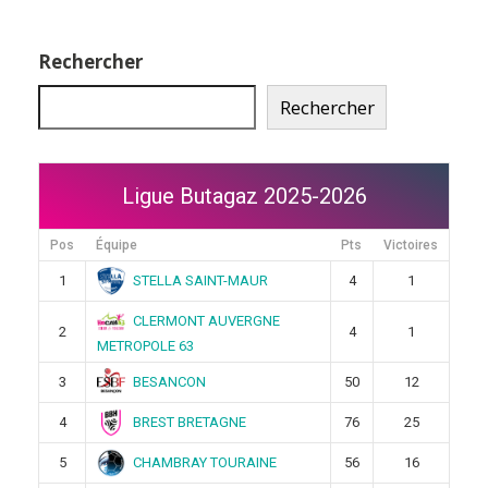
Rechercher
Rechercher
Ligue Butagaz 2025-2026
Pos
Équipe
Pts
Victoires
STELLA SAINT-MAUR
1
4
1
CLERMONT AUVERGNE
2
4
1
METROPOLE 63
BESANCON
3
50
12
BREST BRETAGNE
4
76
25
CHAMBRAY TOURAINE
5
56
16