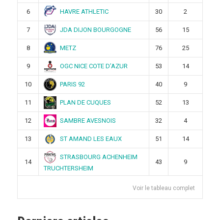
HAVRE ATHLETIC
6
30
2
JDA DIJON BOURGOGNE
7
56
15
METZ
8
76
25
OGC NICE COTE D’AZUR
9
53
14
PARIS 92
10
40
9
PLAN DE CUQUES
11
52
13
SAMBRE AVESNOIS
12
32
4
ST AMAND LES EAUX
13
51
14
STRASBOURG ACHENHEIM
14
43
9
TRUCHTERSHEIM
Voir le tableau complet