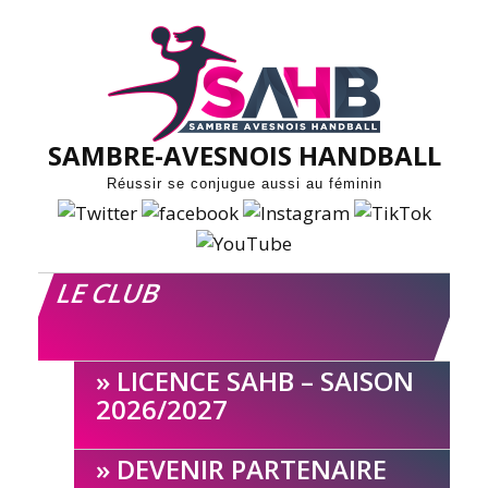
Skip
to
content
SAMBRE-AVESNOIS HANDBALL
Réussir se conjugue aussi au féminin
LE CLUB
LICENCE SAHB – SAISON
2026/2027
DEVENIR PARTENAIRE