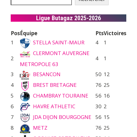
Ligue Butagaz 2025-2026
Pos
Équipe
Pts
Victoires
1
STELLA SAINT-MAUR
4
1
CLERMONT AUVERGNE
2
4
1
METROPOLE 63
3
BESANCON
50
12
4
BREST BRETAGNE
76
25
5
CHAMBRAY TOURAINE
56
16
6
HAVRE ATHLETIC
30
2
7
JDA DIJON BOURGOGNE
56
15
8
METZ
76
25