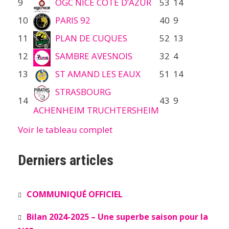
9
OGC NICE COTE D’AZUR
53
14
10
PARIS 92
40
9
11
PLAN DE CUQUES
52
13
12
SAMBRE AVESNOIS
32
4
13
ST AMAND LES EAUX
51
14
STRASBOURG
14
43
9
ACHENHEIM TRUCHTERSHEIM
Voir le tableau complet
Derniers articles
COMMUNIQUÉ OFFICIEL
Bilan 2024-2025 – Une superbe saison pour la