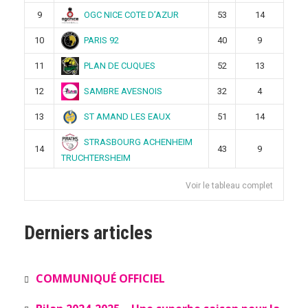
OGC NICE COTE D’AZUR
9
53
14
PARIS 92
10
40
9
PLAN DE CUQUES
11
52
13
SAMBRE AVESNOIS
12
32
4
ST AMAND LES EAUX
13
51
14
STRASBOURG ACHENHEIM
14
43
9
TRUCHTERSHEIM
Voir le tableau complet
Derniers articles
COMMUNIQUÉ OFFICIEL