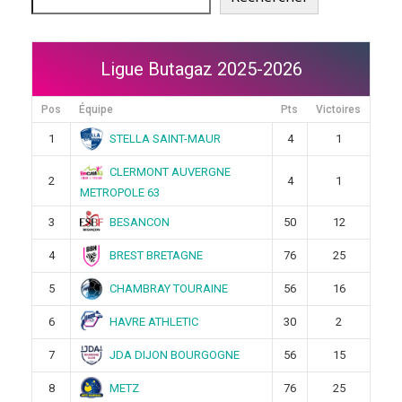
Ligue Butagaz 2025-2026
Pos
Équipe
Pts
Victoires
STELLA SAINT-MAUR
1
4
1
CLERMONT AUVERGNE
2
4
1
METROPOLE 63
BESANCON
3
50
12
BREST BRETAGNE
4
76
25
CHAMBRAY TOURAINE
5
56
16
HAVRE ATHLETIC
6
30
2
JDA DIJON BOURGOGNE
7
56
15
METZ
8
76
25