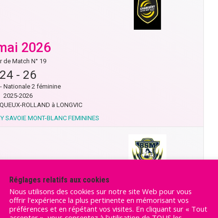
mai 2026
r de Match N° 19
24
-
26
- Nationale 2 féminine
2025-2026
QUEUX-ROLLAND à LONGVIC
Y SAVOIE MONT-BLANC FEMININES
Réglages relatifs aux cookies
avril 2026
Nous utilisons des cookies sur notre site Web pour vous
offrir l'expérience la plus pertinente en mémorisant vos
r de Match N° 18
préférences et en répétant vos visites. En cliquant sur « Tout
32
-
21
accepter », vous consentez à l'utilisation de TOUS les