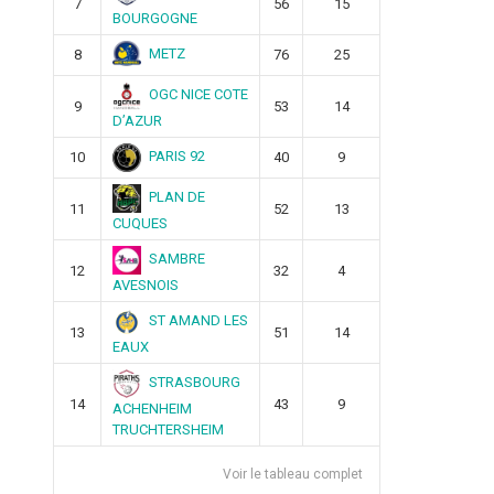
7
56
15
BOURGOGNE
METZ
8
76
25
OGC NICE COTE
9
53
14
D’AZUR
PARIS 92
10
40
9
PLAN DE
11
52
13
CUQUES
SAMBRE
12
32
4
AVESNOIS
ST AMAND LES
13
51
14
EAUX
STRASBOURG
14
43
9
ACHENHEIM
TRUCHTERSHEIM
Voir le tableau complet