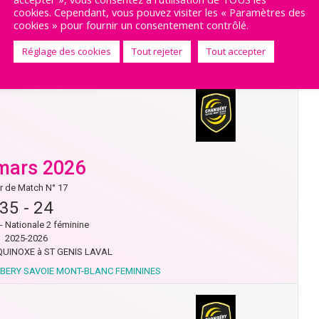
cookies. Cependant, vous pouvez visiter les « Paramètres des
- Nationale 2 féminine
cookies » pour fournir un consentement contrôlé.
2025-2026
RPILLON à LA MOTTE SERVOLEX
Réglage des cookies
Tout rejeter
Tout accepter
ANC FEMININES vs BLANZATMONTLUCON
mars 2026
r de Match N° 17
35
-
24
- Nationale 2 féminine
2025-2026
UINOXE à ST GENIS LAVAL
MBERY SAVOIE MONT-BLANC FEMININES