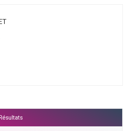
ET
S
Résultats