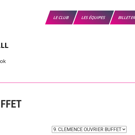
LE CLUB
LES ÉQUIPES
BILLETE
LL
FFET