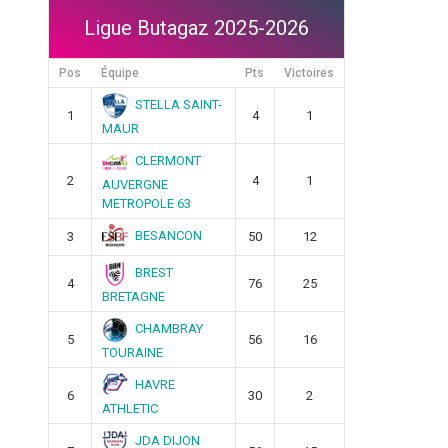
Ligue Butagaz 2025-2026
Pos
Équipe
Pts
Victoires
STELLA SAINT-
1
4
1
MAUR
CLERMONT
2
4
1
AUVERGNE
METROPOLE 63
BESANCON
3
50
12
BREST
4
76
25
BRETAGNE
CHAMBRAY
5
56
16
TOURAINE
HAVRE
6
30
2
ATHLETIC
JDA DIJON