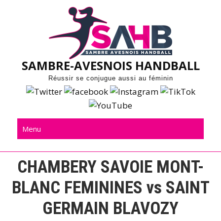
Skip
to
content
SAMBRE-AVESNOIS HANDBALL
Réussir se conjugue aussi au féminin
Menu
CHAMBERY SAVOIE MONT-
BLANC FEMININES vs SAINT
GERMAIN BLAVOZY