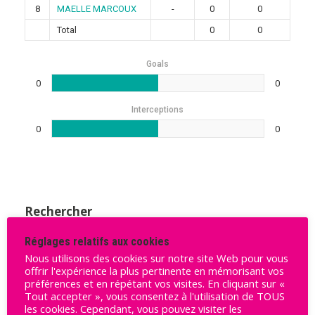
8
MAELLE MARCOUX
-
0
0
Total
0
0
Goals
0
0
Interceptions
0
0
Rechercher
Rechercher
Réglages relatifs aux cookies
Nous utilisons des cookies sur notre site Web pour vous
offrir l'expérience la plus pertinente en mémorisant vos
préférences et en répétant vos visites. En cliquant sur «
Tout accepter », vous consentez à l'utilisation de TOUS
Ligue Butagaz 2025-2026
les cookies. Cependant, vous pouvez visiter les