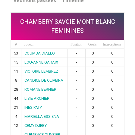
Réunions passées
Timeline
CHAMBERY SAVOIE MONT-BLANC
FEMININES
#
Joueur
Position
Goals
Interceptions
53
COUMBA DIALLO
-
0
0
15
LOU-ANNE GARAIX
-
0
0
11
VICTOIRE LEMBREZ
-
0
0
8
CANDICE DE OLIVEIRA
-
0
0
28
ROMANE BERNIER
-
0
0
44
LISIE ARCHIER
-
0
0
21
INES PATY
-
0
0
4
MARIELLA ESSIENA
-
0
0
12
CEMY DJEBY
-
0
0
CLEMENCE OUVRIER