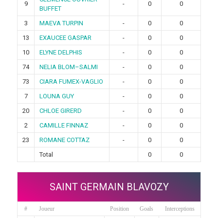
9
-
0
0
BUFFET
3
MAEVA TURPIN
-
0
0
13
EXAUCEE GASPAR
-
0
0
10
ELYNE DELPHIS
-
0
0
74
NELIA BLOM–SALMI
-
0
0
73
CIARA FUMEX-VAGLIO
-
0
0
7
LOUNA GUY
-
0
0
20
CHLOE GIRERD
-
0
0
2
CAMILLE FINNAZ
-
0
0
23
ROMANE COTTAZ
-
0
0
Total
0
0
SAINT GERMAIN BLAVOZY
#
Joueur
Position
Goals
Interceptions