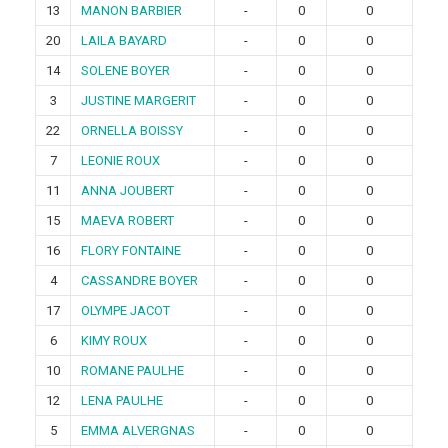
13
MANON BARBIER
-
0
0
20
LAILA BAYARD
-
0
0
14
SOLENE BOYER
-
0
0
3
JUSTINE MARGERIT
-
0
0
22
ORNELLA BOISSY
-
0
0
7
LEONIE ROUX
-
0
0
11
ANNA JOUBERT
-
0
0
15
MAEVA ROBERT
-
0
0
16
FLORY FONTAINE
-
0
0
4
CASSANDRE BOYER
-
0
0
17
OLYMPE JACOT
-
0
0
6
KIMY ROUX
-
0
0
10
ROMANE PAULHE
-
0
0
12
LENA PAULHE
-
0
0
5
EMMA ALVERGNAS
-
0
0