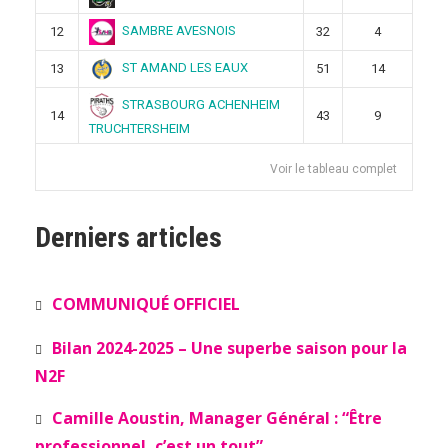
SAMBRE AVESNOIS
12
32
4
ST AMAND LES EAUX
13
51
14
STRASBOURG ACHENHEIM
14
43
9
TRUCHTERSHEIM
Voir le tableau complet
Derniers articles
COMMUNIQUÉ OFFICIEL
Bilan 2024-2025 – Une superbe saison pour la
N2F
Camille Aoustin, Manager Général : “Être
professionnel, c’est un tout”