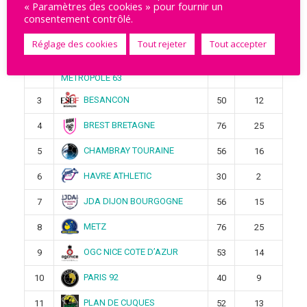
« Paramètres des cookies » pour fournir un
Pos
Équipe
Pts
Victoires
consentement contrôlé.
STELLA SAINT-MAUR
1
4
1
Réglage des cookies
Tout rejeter
Tout accepter
CLERMONT AUVERGNE
2
4
1
METROPOLE 63
BESANCON
3
50
12
BREST BRETAGNE
4
76
25
CHAMBRAY TOURAINE
5
56
16
HAVRE ATHLETIC
6
30
2
JDA DIJON BOURGOGNE
7
56
15
METZ
8
76
25
OGC NICE COTE D’AZUR
9
53
14
PARIS 92
10
40
9
PLAN DE CUQUES
11
52
13