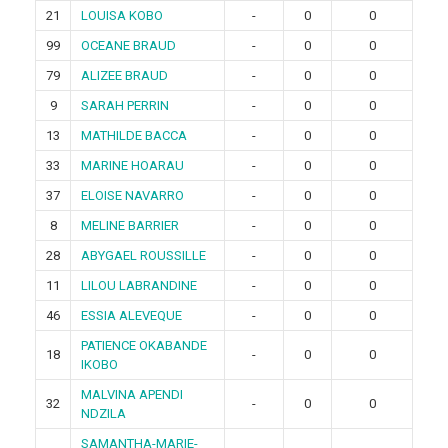
21
LOUISA KOBO
-
0
0
99
OCEANE BRAUD
-
0
0
79
ALIZEE BRAUD
-
0
0
9
SARAH PERRIN
-
0
0
13
MATHILDE BACCA
-
0
0
33
MARINE HOARAU
-
0
0
37
ELOISE NAVARRO
-
0
0
8
MELINE BARRIER
-
0
0
28
ABYGAEL ROUSSILLE
-
0
0
11
LILOU LABRANDINE
-
0
0
46
ESSIA ALEVEQUE
-
0
0
PATIENCE OKABANDE
18
-
0
0
IKOBO
MALVINA APENDI
32
-
0
0
NDZILA
SAMANTHA-MARIE-