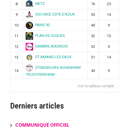
METZ
8
76
25
OGC NICE COTE D’AZUR
9
53
14
PARIS 92
10
40
9
PLAN DE CUQUES
11
52
13
SAMBRE AVESNOIS
12
32
4
ST AMAND LES EAUX
13
51
14
STRASBOURG ACHENHEIM
14
43
9
TRUCHTERSHEIM
Voir le tableau complet
Derniers articles
COMMUNIQUÉ OFFICIEL