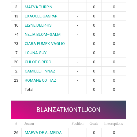
3
MAEVA TURPIN
-
0
0
13
EXAUCEE GASPAR
-
0
0
10
ELYNE DELPHIS
-
0
0
74
NELIA BLOM–SALMI
-
0
0
73
CIARA FUMEX-VAGLIO
-
0
0
7
LOUNA GUY
-
0
0
20
CHLOE GIRERD
-
0
0
2
CAMILLE FINNAZ
-
0
0
23
ROMANE COTTAZ
-
0
0
Total
0
0
BLANZATMONTLUCON
#
Joueur
Position
Goals
Interceptions
26
MAEVA DE ALMEIDA
-
0
0