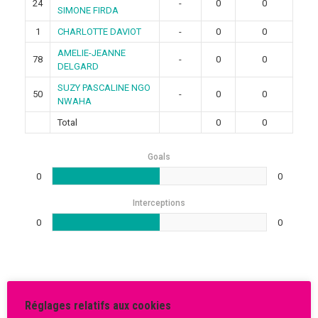
24
-
0
0
SIMONE FIRDA
1
CHARLOTTE DAVIOT
-
0
0
AMELIE-JEANNE
78
-
0
0
DELGARD
SUZY PASCALINE NGO
50
-
0
0
NWAHA
Total
0
0
Goals
0
0
Interceptions
0
0
Rechercher
Réglages relatifs aux cookies