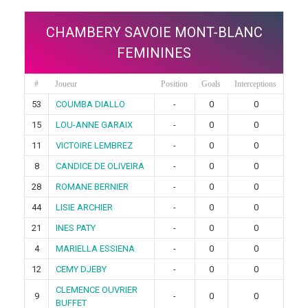
CHAMBERY SAVOIE MONT-BLANC
FEMININES
#
Joueur
Position
Goals
Interceptions
53
COUMBA DIALLO
-
0
0
15
LOU-ANNE GARAIX
-
0
0
11
VICTOIRE LEMBREZ
-
0
0
8
CANDICE DE OLIVEIRA
-
0
0
28
ROMANE BERNIER
-
0
0
44
LISIE ARCHIER
-
0
0
21
INES PATY
-
0
0
4
MARIELLA ESSIENA
-
0
0
12
CEMY DJEBY
-
0
0
CLEMENCE OUVRIER
9
-
0
0
BUFFET