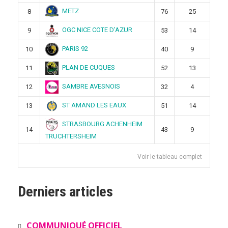
METZ
8
76
25
OGC NICE COTE D’AZUR
9
53
14
PARIS 92
10
40
9
PLAN DE CUQUES
11
52
13
SAMBRE AVESNOIS
12
32
4
ST AMAND LES EAUX
13
51
14
STRASBOURG ACHENHEIM
14
43
9
TRUCHTERSHEIM
Voir le tableau complet
Derniers articles
COMMUNIQUÉ OFFICIEL