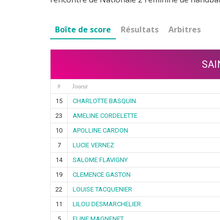
Boîte de score
Résultats
Arbitres
SAI
#
Joueur
15
CHARLOTTE BASQUIN
23
AMELINE CORDELETTE
10
APOLLINE CARDON
7
LUCIE VERNEZ
14
SALOME FLAVIGNY
19
CLEMENCE GASTON
22
LOUISE TACQUENIER
11
LILOU DESMARCHELIER
5
ELINE MAGNENET