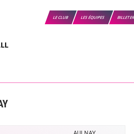
LE CLUB
LES ÉQUIPES
BILLETE
LL
AY
AULNAY