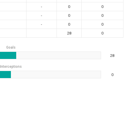
-
0
0
-
0
0
-
0
0
28
0
Goals
28
Interceptions
0