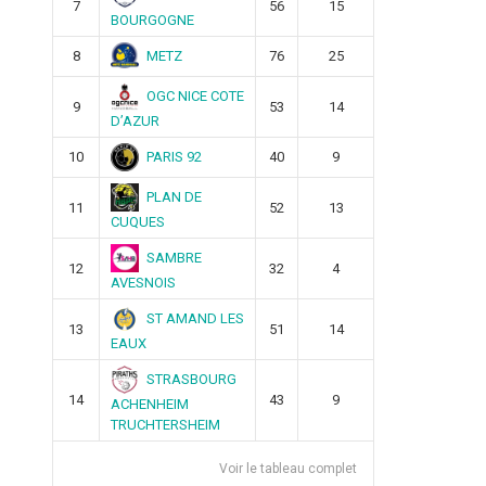
7
56
15
BOURGOGNE
METZ
8
76
25
OGC NICE COTE
9
53
14
D’AZUR
PARIS 92
10
40
9
PLAN DE
11
52
13
CUQUES
SAMBRE
12
32
4
AVESNOIS
ST AMAND LES
13
51
14
EAUX
STRASBOURG
14
43
9
ACHENHEIM
TRUCHTERSHEIM
Voir le tableau complet