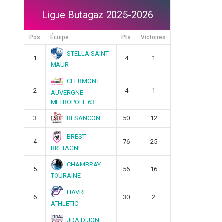
Ligue Butagaz 2025-2026
Pos
Équipe
Pts
Victoires
STELLA SAINT-
1
4
1
MAUR
CLERMONT
2
4
1
AUVERGNE
METROPOLE 63
BESANCON
3
50
12
BREST
4
76
25
BRETAGNE
CHAMBRAY
5
56
16
TOURAINE
HAVRE
6
30
2
ATHLETIC
JDA DIJON