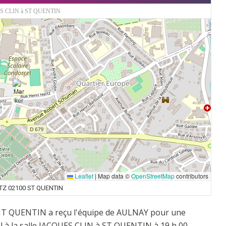
 CLIN à ST QUENTIN
Leaflet
|
Map data ©
OpenStreetMap
contributors
TZ 02100 ST QUENTIN
INT QUENTIN a reçu l'équipe de AULNAY pour une
l à la salle JACQUES CLIN à ST QUENTIN à 19 h 00