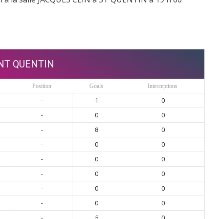
NT QUENTIN
Position
Goals
Interceptions
-
1
0
-
0
0
-
8
0
-
0
0
-
0
0
-
0
0
-
0
0
-
0
0
-
5
0