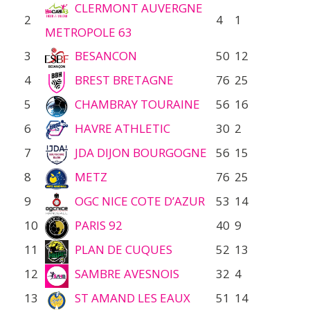
CLERMONT AUVERGNE
2
4
1
METROPOLE 63
3
BESANCON
50
12
4
BREST BRETAGNE
76
25
5
CHAMBRAY TOURAINE
56
16
6
HAVRE ATHLETIC
30
2
7
JDA DIJON BOURGOGNE
56
15
8
METZ
76
25
9
OGC NICE COTE D’AZUR
53
14
10
PARIS 92
40
9
11
PLAN DE CUQUES
52
13
12
SAMBRE AVESNOIS
32
4
13
ST AMAND LES EAUX
51
14