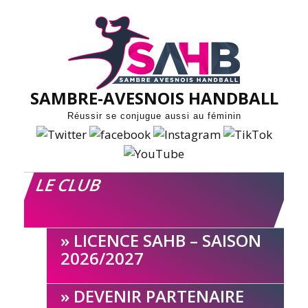
Skip
to
content
SAMBRE-AVESNOIS HANDBALL
Réussir se conjugue aussi au féminin
LE CLUB
LICENCE SAHB – SAISON
2026/2027
DEVENIR PARTENAIRE