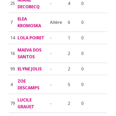
25
-
4
0
DECOBECQ
ELEA
7
Ailière
6
0
KROMOSKA
14
LOLA POIRET
-
1
0
MAEVA DOS
16
-
2
0
SANTOS
99
ELYNE JOLIS
-
2
0
ZOE
4
-
5
0
DESCAMPS
LUCILE
79
-
2
0
GRAUET