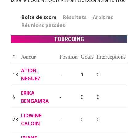
Boîte de score
Résultats
Arbitres
Réunions passées
TOURCOING
#
Joueur
Position
Goals
Interceptions
ATIDEL
13
-
1
0
NEGUEZ
ERIKA
6
-
0
0
BENGAMRA
LIDWINE
23
-
0
0
CALOIN
IRIANE