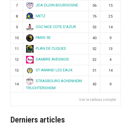
JDA DIJON BOURGOGNE
7
56
15
METZ
8
76
25
OGC NICE COTE D’AZUR
9
53
14
PARIS 92
10
40
9
PLAN DE CUQUES
11
52
13
SAMBRE AVESNOIS
12
32
4
ST AMAND LES EAUX
13
51
14
STRASBOURG ACHENHEIM
14
43
9
TRUCHTERSHEIM
Voir le tableau complet
Derniers articles