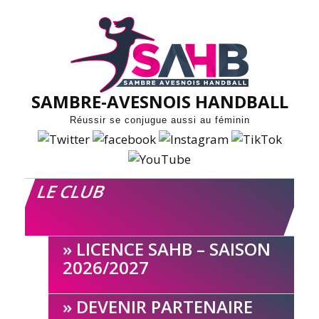
Skip
to
content
SAMBRE-AVESNOIS HANDBALL
Réussir se conjugue aussi au féminin
LE CLUB
LICENCE SAHB – SAISON
2026/2027
DEVENIR PARTENAIRE