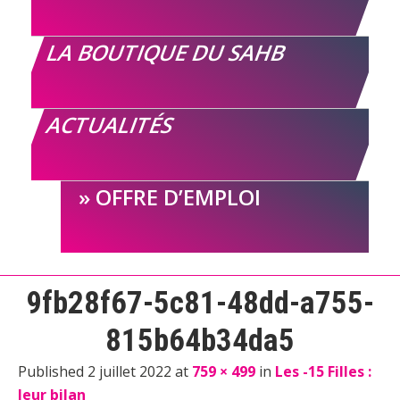
LA BOUTIQUE DU SAHB
ACTUALITÉS
OFFRE D’EMPLOI
9fb28f67-5c81-48dd-a755-
815b64b34da5
Published 2 juillet 2022 at
759 × 499
in
Les -15 Filles :
leur bilan