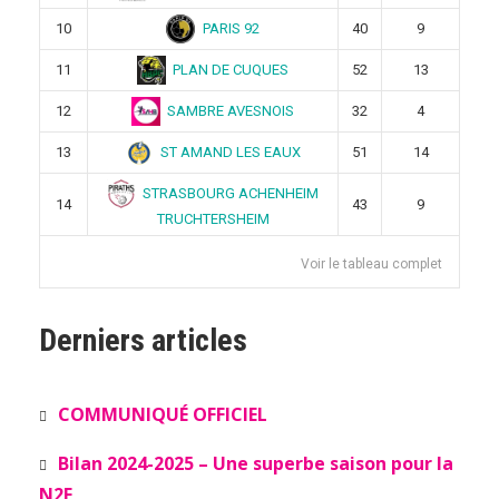
PARIS 92
10
40
9
PLAN DE CUQUES
11
52
13
SAMBRE AVESNOIS
12
32
4
ST AMAND LES EAUX
13
51
14
STRASBOURG ACHENHEIM
14
43
9
TRUCHTERSHEIM
Voir le tableau complet
Derniers articles
COMMUNIQUÉ OFFICIEL
Bilan 2024-2025 – Une superbe saison pour la
N2F