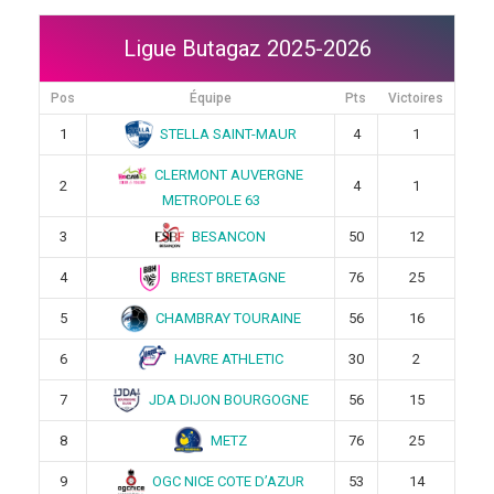
Ligue Butagaz 2025-2026
Pos
Équipe
Pts
Victoires
STELLA SAINT-MAUR
1
4
1
CLERMONT AUVERGNE
2
4
1
METROPOLE 63
BESANCON
3
50
12
BREST BRETAGNE
4
76
25
CHAMBRAY TOURAINE
5
56
16
HAVRE ATHLETIC
6
30
2
JDA DIJON BOURGOGNE
7
56
15
METZ
8
76
25
OGC NICE COTE D’AZUR
9
53
14