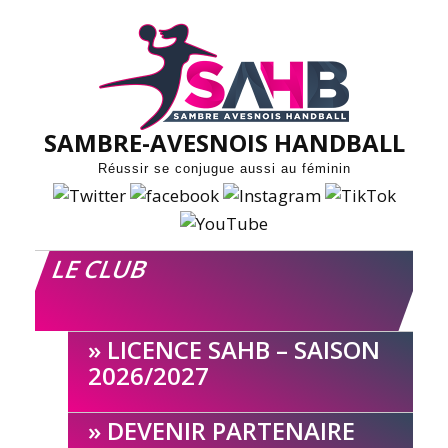
Skip
to
content
SAMBRE-AVESNOIS HANDBALL
Réussir se conjugue aussi au féminin
LE CLUB
LICENCE SAHB – SAISON
2026/2027
DEVENIR PARTENAIRE