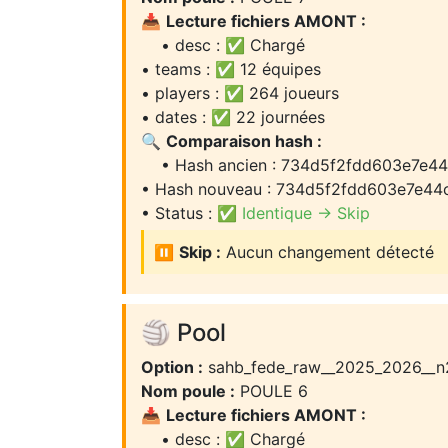
📥
Lecture fichiers AMONT :
• desc : ✅ Chargé
• teams : ✅ 12 équipes
• players : ✅ 264 joueurs
• dates : ✅ 22 journées
🔍
Comparaison hash :
• Hash ancien : 734d5f2fdd603e7e4
• Hash nouveau : 734d5f2fdd603e7e44
• Status :
✅ Identique → Skip
⏸️
Skip :
Aucun changement détecté
🏐 Pool
Option :
sahb_fede_raw__2025_2026__n
Nom poule :
POULE 6
📥
Lecture fichiers AMONT :
• desc : ✅ Chargé