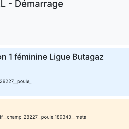
L - Démarrage
on 1 féminine Ligue Butagaz
28227__poule_
1f__champ_28227__poule_189343__meta