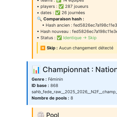
• teams : ✅ 14 équipes
• players : ✅ 287 joueurs
• dates : ✅ 26 journées
🔍
Comparaison hash :
• Hash ancien : fed5826ec7a198c11e3
• Hash nouveau : fed5826ec7a198c11e3
• Status :
✅ Identique → Skip
⏸️
Skip :
Aucun changement détecté
📊 Championnat : Nation
Genre :
Féminin
ID base :
868
sahb_fede_raw__2025_2026__N2F__champ
Nombre de pools :
8
🏐 Pool