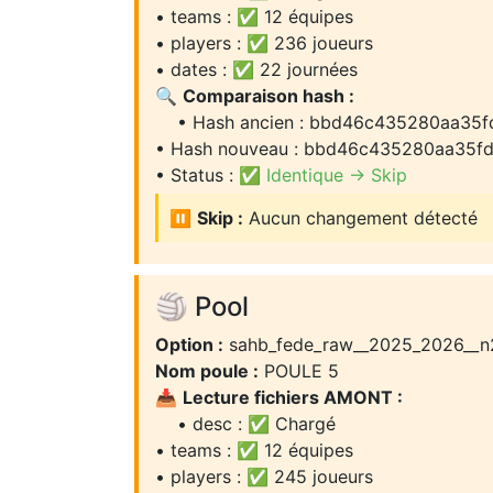
• teams : ✅ 12 équipes
• players : ✅ 236 joueurs
• dates : ✅ 22 journées
🔍
Comparaison hash :
• Hash ancien : bbd46c435280aa35f
• Hash nouveau : bbd46c435280aa35fd
• Status :
✅ Identique → Skip
⏸️
Skip :
Aucun changement détecté
🏐 Pool
Option :
sahb_fede_raw__2025_2026__n
Nom poule :
POULE 5
📥
Lecture fichiers AMONT :
• desc : ✅ Chargé
• teams : ✅ 12 équipes
• players : ✅ 245 joueurs