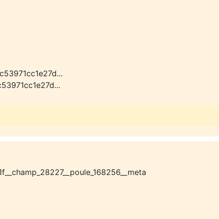
c53971cc1e27d...
53971cc1e27d...
1f__champ_28227__poule_168256__meta