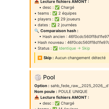
📥
Lecture fichiers AMONT :
• desc : ✅ Chargé
• teams : ✅ 2 équipes
• players : ✅ 29 joueurs
• dates : ✅ 2 journées
🔍
Comparaison hash :
• Hash ancien : 46f0cdc560ff8d1fe97
• Hash nouveau : 46f0cdc560ff8d1fe97c
• Status :
✅ Identique → Skip
⏸️
Skip :
Aucun changement détecté
🏐 Pool
Option :
sahb_fede_raw__2025_2026__d
Nom poule :
POULE UNIQUE
📥
Lecture fichiers AMONT :
• desc : ✅ Chargé