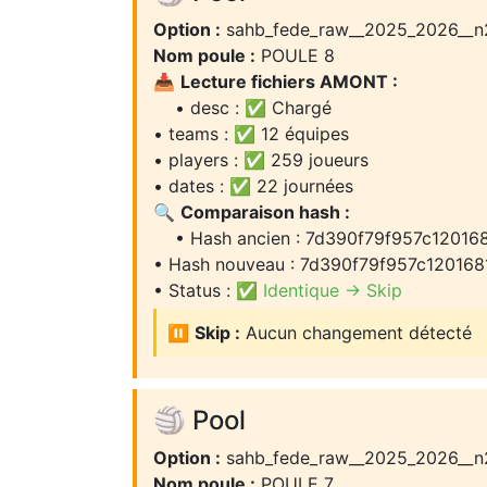
Option :
sahb_fede_raw__2025_2026__n
Nom poule :
POULE 8
📥
Lecture fichiers AMONT :
• desc : ✅ Chargé
• teams : ✅ 12 équipes
• players : ✅ 259 joueurs
• dates : ✅ 22 journées
🔍
Comparaison hash :
• Hash ancien : 7d390f79f957c12016
• Hash nouveau : 7d390f79f957c120168
• Status :
✅ Identique → Skip
⏸️
Skip :
Aucun changement détecté
🏐 Pool
Option :
sahb_fede_raw__2025_2026__n
Nom poule :
POULE 7