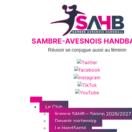
Skip
to
content
SAMBRE-AVESNOIS HANDB
Réussir se conjugue aussi au féminin
Menu
Le Club
licence SAHB – Saison 2026/2027
Devenir partenaire
Le HandSanté