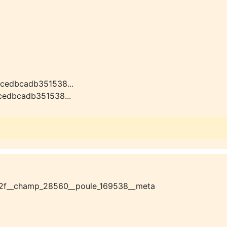
4cedbcadb351538...
cedbcadb351538...
2f__champ_28560__poule_169538__meta