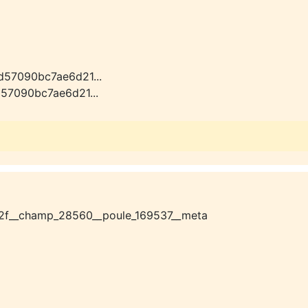
d57090bc7ae6d21...
57090bc7ae6d21...
2f__champ_28560__poule_169537__meta