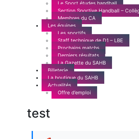
Le Sport études handball
Section Sportive Handball – Collèg
Membres du CA
Les équipes
Les sportifs
Staff technique de D1 – LBE
Prochains matchs
Derniers résultats
La Gazette du SAHB
Billeterie
La boutique du SAHB
Actualités
Offre d’emploi
test