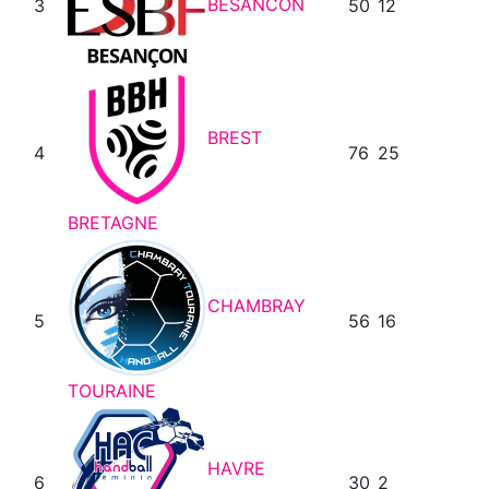
BESANCON
3
50
12
BREST
4
76
25
BRETAGNE
CHAMBRAY
5
56
16
TOURAINE
HAVRE
6
30
2