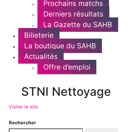
Prochains matchs
Derniers résultats
La Gazette du SAHB
Billeterie
La boutique du SAHB
Actualités
Offre d’emploi
STNI Nettoyage
Visiter le site
Rechercher