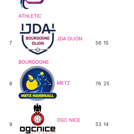
ATHLETIC
JDA DIJON
7
56
15
BOURGOGNE
METZ
8
76
25
OGC NICE
9
53
14