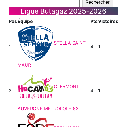
Rechercher
Ligue Butagaz 2025-2026
Pos
Équipe
Pts
Victoires
STELLA SAINT-
1
4
1
MAUR
CLERMONT
2
4
1
AUVERGNE METROPOLE 63