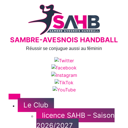
Skip
to
content
SAMBRE-AVESNOIS HANDBALL
Réussir se conjugue aussi au féminin
Menu
Le Club
licence SAHB – Saison
2026/2027