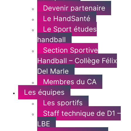
Devenir partenaire
Le HandSanté
Le Sport études
handball
Section Sportive
Handball – Collège Félix
Del Marle
Membres du CA
Les équipes
Les sportifs
Staff technique de D1 –
LBE