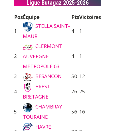
Ligue Butagaz 2025-2026
Pos
Équipe
Pts
Victoires
STELLA SAINT-
1
4
1
MAUR
CLERMONT
2
4
1
AUVERGNE
METROPOLE 63
3
BESANCON
50
12
BREST
4
76
25
BRETAGNE
CHAMBRAY
5
56
16
TOURAINE
HAVRE