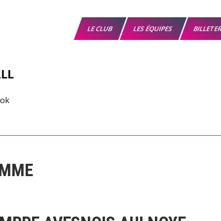
LE CLUB
LES ÉQUIPES
BILLETE
LL
OMME