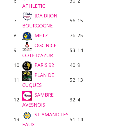
6
30
2
ATHLETIC
JDA DIJON
7
56
15
BOURGOGNE
8
METZ
76
25
OGC NICE
9
53
14
COTE D’AZUR
10
PARIS 92
40
9
PLAN DE
11
52
13
CUQUES
SAMBRE
12
32
4
AVESNOIS
ST AMAND LES
13
51
14
EAUX