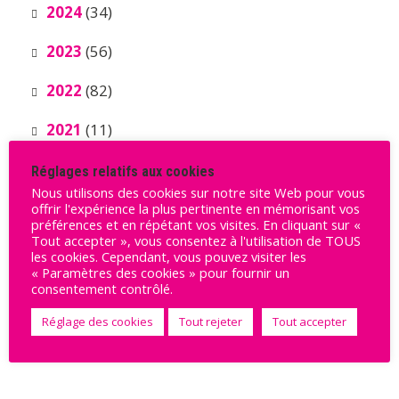
2024
(34)
2023
(56)
2022
(82)
2021
(11)
Réglages relatifs aux cookies
Nous utilisons des cookies sur notre site Web pour vous
offrir l'expérience la plus pertinente en mémorisant vos
préférences et en répétant vos visites. En cliquant sur «
Tout accepter », vous consentez à l'utilisation de TOUS
les cookies. Cependant, vous pouvez visiter les
« Paramètres des cookies » pour fournir un
Ils nous soutiennent
consentement contrôlé.
Réglage des cookies
Tout rejeter
Tout accepter