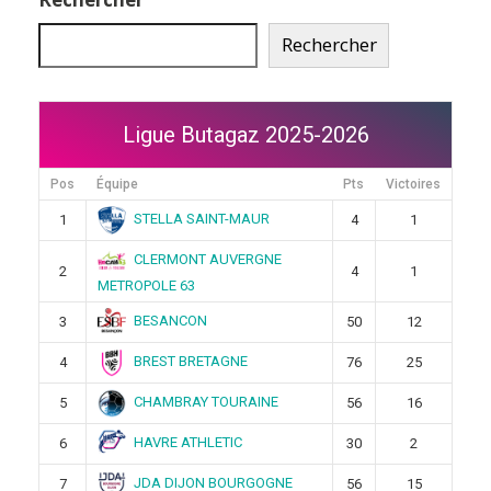
Rechercher
Ligue Butagaz 2025-2026
Pos
Équipe
Pts
Victoires
STELLA SAINT-MAUR
1
4
1
CLERMONT AUVERGNE
2
4
1
METROPOLE 63
BESANCON
3
50
12
BREST BRETAGNE
4
76
25
CHAMBRAY TOURAINE
5
56
16
HAVRE ATHLETIC
6
30
2
JDA DIJON BOURGOGNE
7
56
15