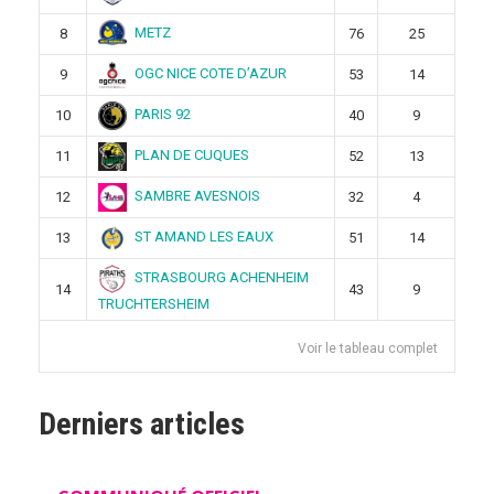
METZ
8
76
25
OGC NICE COTE D’AZUR
9
53
14
PARIS 92
10
40
9
PLAN DE CUQUES
11
52
13
SAMBRE AVESNOIS
12
32
4
ST AMAND LES EAUX
13
51
14
STRASBOURG ACHENHEIM
14
43
9
TRUCHTERSHEIM
Voir le tableau complet
Derniers articles