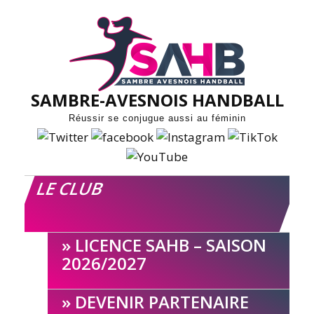
Skip
to
content
SAMBRE-AVESNOIS HANDBALL
Réussir se conjugue aussi au féminin
LE CLUB
LICENCE SAHB – SAISON
2026/2027
DEVENIR PARTENAIRE