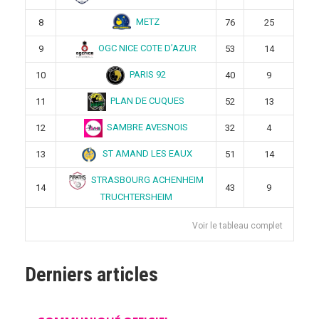
METZ
8
76
25
OGC NICE COTE D’AZUR
9
53
14
PARIS 92
10
40
9
PLAN DE CUQUES
11
52
13
SAMBRE AVESNOIS
12
32
4
ST AMAND LES EAUX
13
51
14
STRASBOURG ACHENHEIM
14
43
9
TRUCHTERSHEIM
Voir le tableau complet
Derniers articles