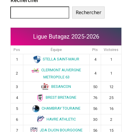
Rechercher
Rechercher
Ligue Butagaz 2025-2026
Pos
Équipe
Pts
Victoires
STELLA SAINT-MAUR
1
4
1
CLERMONT AUVERGNE
2
4
1
METROPOLE 63
BESANCON
3
50
12
BREST BRETAGNE
4
76
25
CHAMBRAY TOURAINE
5
56
16
HAVRE ATHLETIC
6
30
2
JDA DIJON BOURGOGNE
7
56
15