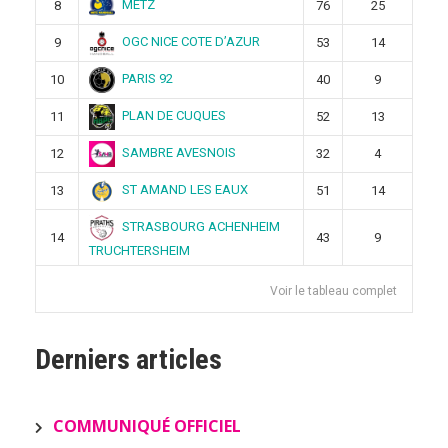
METZ
8
76
25
OGC NICE COTE D’AZUR
9
53
14
PARIS 92
10
40
9
PLAN DE CUQUES
11
52
13
SAMBRE AVESNOIS
12
32
4
ST AMAND LES EAUX
13
51
14
STRASBOURG ACHENHEIM
14
43
9
TRUCHTERSHEIM
Voir le tableau complet
Derniers articles
COMMUNIQUÉ OFFICIEL