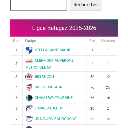
Rechercher
Ligue Butagaz 2025-2026
Pos
Équipe
Pts
Victoires
STELLA SAINT-MAUR
1
4
1
CLERMONT AUVERGNE
2
4
1
METROPOLE 63
BESANCON
3
50
12
BREST BRETAGNE
4
76
25
CHAMBRAY TOURAINE
5
56
16
HAVRE ATHLETIC
6
30
2
JDA DIJON BOURGOGNE
7
56
15