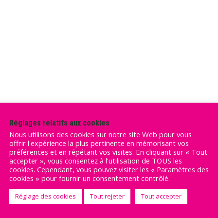
Réglages relatifs aux cookies
Nous utilisons des cookies sur notre site Web pour vous
offrir l'expérience la plus pertinente en mémorisant vos
préférences et en répétant vos visites. En cliquant sur « Tout
accepter », vous consentez à l'utilisation de TOUS les
cookies. Cependant, vous pouvez visiter les « Paramètres des
cookies » pour fournir un consentement contrôlé.
Réglage des cookies
Tout rejeter
Tout accepter