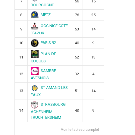
7
56
15
BOURGOGNE
METZ
8
76
25
OGC NICE COTE
9
53
14
D’AZUR
PARIS 92
10
40
9
PLAN DE
11
52
13
CUQUES
SAMBRE
12
32
4
AVESNOIS
ST AMAND LES
13
51
14
EAUX
STRASBOURG
14
43
9
ACHENHEIM
TRUCHTERSHEIM
Voir le tableau complet