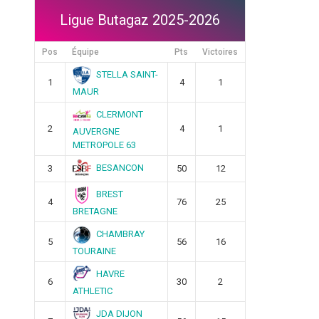
Ligue Butagaz 2025-2026
Pos
Équipe
Pts
Victoires
STELLA SAINT-
1
4
1
MAUR
CLERMONT
2
4
1
AUVERGNE
METROPOLE 63
BESANCON
3
50
12
BREST
4
76
25
BRETAGNE
CHAMBRAY
5
56
16
TOURAINE
HAVRE
6
30
2
ATHLETIC
JDA DIJON