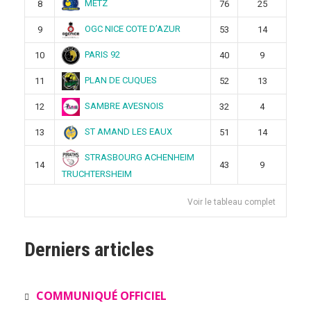
METZ
8
76
25
OGC NICE COTE D’AZUR
9
53
14
PARIS 92
10
40
9
PLAN DE CUQUES
11
52
13
SAMBRE AVESNOIS
12
32
4
ST AMAND LES EAUX
13
51
14
STRASBOURG ACHENHEIM
14
43
9
TRUCHTERSHEIM
Voir le tableau complet
Derniers articles
COMMUNIQUÉ OFFICIEL