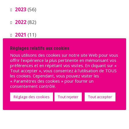
2023
(56)
2022
(82)
2021
(11)
Réglages relatifs aux cookies
Nous utilisons des cookies sur notre site Web pour vous
offrir l'expérience la plus pertinente en mémorisant vos
préférences et en répétant vos visites. En cliquant sur «
Tout accepter », vous consentez à l'utilisation de TOUS
les cookies. Cependant, vous pouvez visiter les
« Paramètres des cookies » pour fournir un
Ils nous soutiennent
consentement contrôlé.
Réglage des cookies
Tout rejeter
Tout accepter