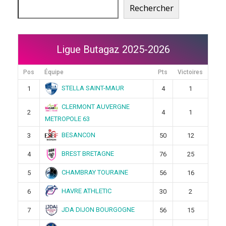
Rechercher
Ligue Butagaz 2025-2026
Pos
Équipe
Pts
Victoires
STELLA SAINT-MAUR
1
4
1
CLERMONT AUVERGNE
2
4
1
METROPOLE 63
BESANCON
3
50
12
BREST BRETAGNE
4
76
25
CHAMBRAY TOURAINE
5
56
16
HAVRE ATHLETIC
6
30
2
JDA DIJON BOURGOGNE
7
56
15