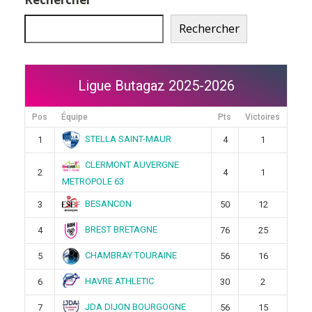
Rechercher
Ligue Butagaz 2025-2026
Pos
Équipe
Pts
Victoires
STELLA SAINT-MAUR
1
4
1
CLERMONT AUVERGNE
2
4
1
METROPOLE 63
BESANCON
3
50
12
BREST BRETAGNE
4
76
25
CHAMBRAY TOURAINE
5
56
16
HAVRE ATHLETIC
6
30
2
JDA DIJON BOURGOGNE
7
56
15