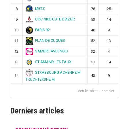
METZ
8
76
25
OGC NICE COTE D’AZUR
9
53
14
PARIS 92
10
40
9
PLAN DE CUQUES
11
52
13
SAMBRE AVESNOIS
12
32
4
ST AMAND LES EAUX
13
51
14
STRASBOURG ACHENHEIM
14
43
9
TRUCHTERSHEIM
Voir le tableau complet
Derniers articles