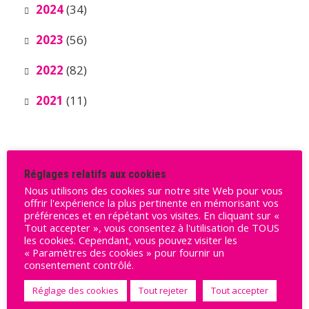
2024
(34)
2023
(56)
2022
(82)
2021
(11)
Réglages relatifs aux cookies
Nous utilisons des cookies sur notre site Web pour vous
offrir l'expérience la plus pertinente en mémorisant vos
préférences et en répétant vos visites. En cliquant sur «
Ils nous soutiennent
Tout accepter », vous consentez à l'utilisation de TOUS
les cookies. Cependant, vous pouvez visiter les
« Paramètres des cookies » pour fournir un
consentement contrôlé.
Réglage des cookies
Tout rejeter
Tout accepter