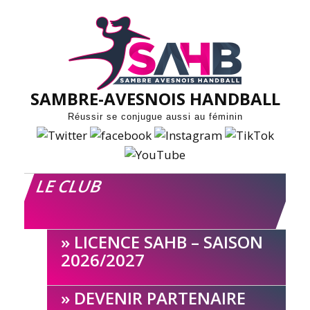
Skip
to
content
SAMBRE-AVESNOIS HANDBALL
Réussir se conjugue aussi au féminin
LE CLUB
LICENCE SAHB – SAISON
2026/2027
DEVENIR PARTENAIRE