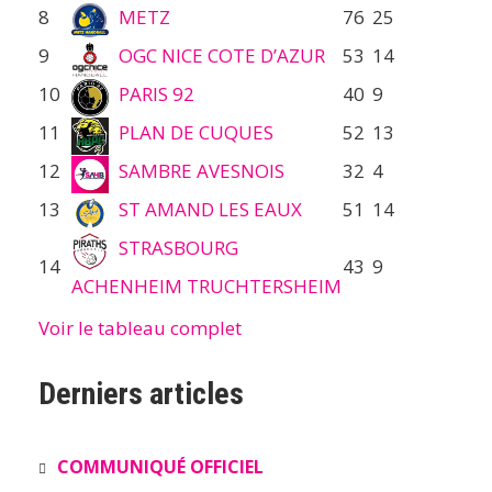
8
METZ
76
25
9
OGC NICE COTE D’AZUR
53
14
10
PARIS 92
40
9
11
PLAN DE CUQUES
52
13
12
SAMBRE AVESNOIS
32
4
13
ST AMAND LES EAUX
51
14
STRASBOURG
14
43
9
ACHENHEIM TRUCHTERSHEIM
Voir le tableau complet
Derniers articles
COMMUNIQUÉ OFFICIEL