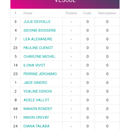
#
Joueur
Position
Goals
Interceptions
3
JULIE DEVOILLE
-
0
0
4
SIDONIE BOISSERIE
-
0
0
7
LEA ALEXANDRE
-
0
0
23
PAULINE CUENOT
-
0
0
5
CHARLYNE MICHEL
-
0
0
14
ILONA VIVOT
-
0
0
25
PERRINE JERONIMO
-
0
0
1
JADE GINDRO
-
0
0
2
YSALINE DENOIX
-
0
0
8
ADELE VALLOT
-
0
0
64
MANON RONDEY
-
0
0
11
NINON CREVAT
-
0
0
24
DIANA TALABA
-
0
0