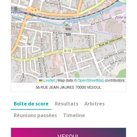
Leaflet
|
Map data ©
OpenStreetMap
contributors
56 RUE JEAN JAURES 70000 VESOUL
Boîte de score
Résultats
Arbitres
Réunions passées
Timeline
VESOUL