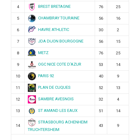
BREST BRETAGNE
4
76
25
CHAMBRAY TOURAINE
5
56
16
HAVRE ATHLETIC
6
30
2
JDA DIJON BOURGOGNE
7
56
15
METZ
8
76
25
OGC NICE COTE D’AZUR
9
53
14
PARIS 92
10
40
9
PLAN DE CUQUES
11
52
13
SAMBRE AVESNOIS
12
32
4
ST AMAND LES EAUX
13
51
14
STRASBOURG ACHENHEIM
14
43
9
TRUCHTERSHEIM