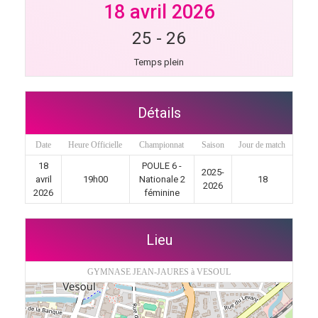
18 avril 2026
25
-
26
Temps plein
Détails
Date
Heure Officielle
Championnat
Saison
Jour de match
18
POULE 6 -
2025-
avril
19h00
Nationale 2
18
2026
2026
féminine
Lieu
GYMNASE JEAN-JAURES à VESOUL