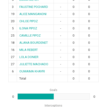
3
FAUSTINE POCHARD
-
0
0
19
ALICE MANGANONI
-
0
0
20
CHLOE PIPOZ
-
0
0
5
ILONA PIPOZ
-
0
0
25
CAMILLE PIPOZ
-
0
0
18
ALANA BOURDENET
-
0
0
16
MILA REBERT
-
0
0
27
LOLA DONIER
-
0
0
27
JULIETTE MACHADO
-
0
0
6
OUMAIMA KHAYRI
-
0
0
Total
0
0
Goals
0
0
Interceptions