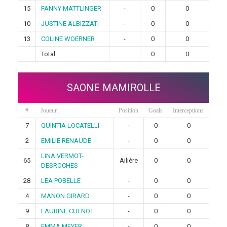
15
FANNY MATTLINGER
-
0
0
10
JUSTINE ALBIZZATI
-
0
0
13
COLINE WOERNER
-
0
0
Total
0
0
SAONE MAMIROLLE
#
Joueur
Position
Goals
Interceptions
7
QUINTIA LOCATELLI
-
0
0
2
EMILIE RENAUDE
-
0
0
LINA VERMOT-
65
Ailière
0
0
DESROCHES
28
LEA POBELLE
-
0
0
4
MANON GIRARD
-
0
0
9
LAURINE CUENOT
-
0
0
8
EMMA MEYER
-
0
0