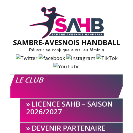
Skip
to
content
SAMBRE-AVESNOIS HANDBALL
Réussir se conjugue aussi au féminin
LE CLUB
LICENCE SAHB – SAISON
2026/2027
DEVENIR PARTENAIRE