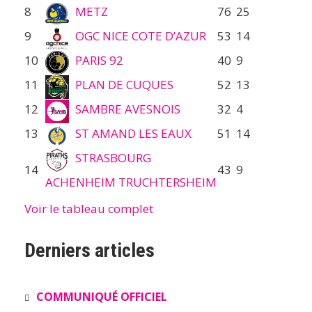
8
METZ
76
25
9
OGC NICE COTE D’AZUR
53
14
10
PARIS 92
40
9
11
PLAN DE CUQUES
52
13
12
SAMBRE AVESNOIS
32
4
13
ST AMAND LES EAUX
51
14
STRASBOURG
14
43
9
ACHENHEIM TRUCHTERSHEIM
Voir le tableau complet
Derniers articles
COMMUNIQUÉ OFFICIEL