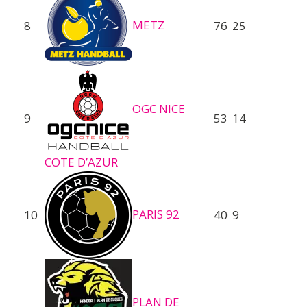
METZ
8
76
25
OGC NICE
9
53
14
COTE D’AZUR
PARIS 92
10
40
9
PLAN DE