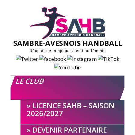
Skip
to
content
SAMBRE-AVESNOIS HANDBALL
Réussir se conjugue aussi au féminin
LE CLUB
LICENCE SAHB – SAISON
2026/2027
DEVENIR PARTENAIRE