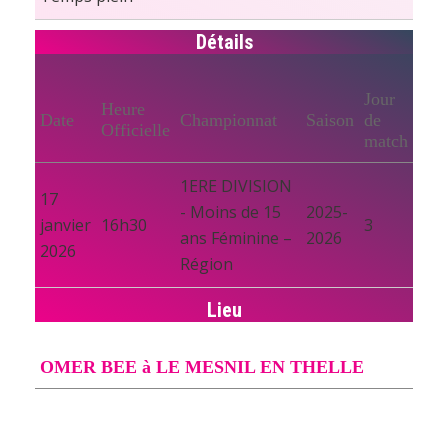
Détails
Jour
Heure
Date
Championnat
Saison
de
Officielle
match
1ERE DIVISION
17
- Moins de 15
2025-
janvier
16h30
3
ans Féminine –
2026
2026
Région
Lieu
OMER BEE à LE MESNIL EN THELLE