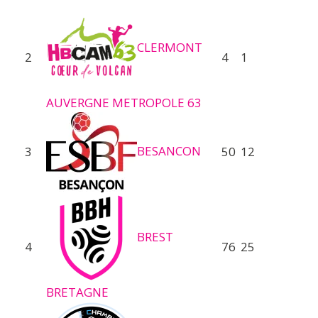
CLERMONT
2
4
1
AUVERGNE METROPOLE 63
BESANCON
3
50
12
BREST
4
76
25
BRETAGNE