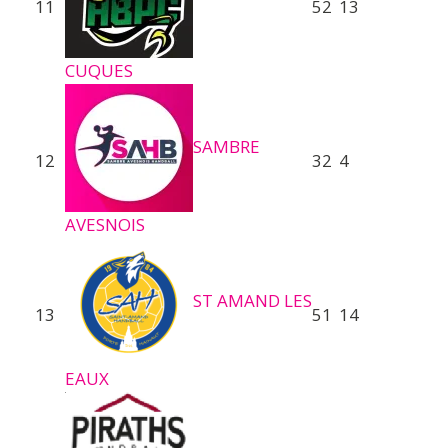
11
52
13
CUQUES
SAMBRE
12
32
4
AVESNOIS
ST AMAND LES
13
51
14
EAUX