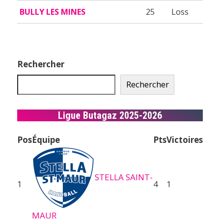
BULLY LES MINES
25
Loss
Rechercher
Rechercher
Ligue Butagaz 2025-2026
Pos
Équipe
Pts
Victoires
STELLA SAINT-
1
4
1
MAUR