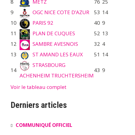
8
METZ
76
25
9
OGC NICE COTE D’AZUR
53
14
10
PARIS 92
40
9
11
PLAN DE CUQUES
52
13
12
SAMBRE AVESNOIS
32
4
13
ST AMAND LES EAUX
51
14
STRASBOURG
14
43
9
ACHENHEIM TRUCHTERSHEIM
Voir le tableau complet
Derniers articles
COMMUNIQUÉ OFFICIEL