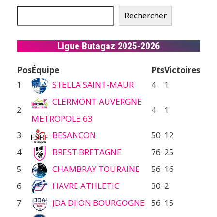
Rechercher
Ligue Butagaz 2025-2026
Pos
Équipe
Pts
Victoires
1
STELLA SAINT-MAUR
4
1
CLERMONT AUVERGNE
2
4
1
METROPOLE 63
3
BESANCON
50
12
4
BREST BRETAGNE
76
25
5
CHAMBRAY TOURAINE
56
16
6
HAVRE ATHLETIC
30
2
7
JDA DIJON BOURGOGNE
56
15