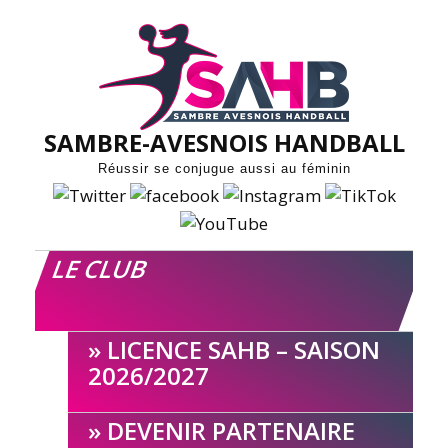
Skip
to
content
SAMBRE-AVESNOIS HANDBALL
Réussir se conjugue aussi au féminin
LE CLUB
LICENCE SAHB – SAISON
2026/2027
DEVENIR PARTENAIRE